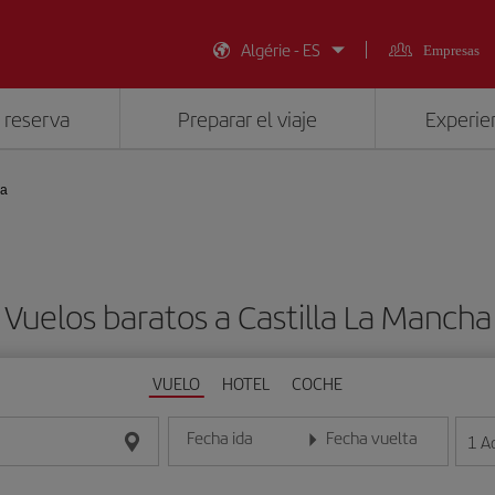
Algérie - ES
Empresas
 reserva
Preparar el viaje
Experien
ha
Vuelos baratos a Castilla La Mancha
VUELO
HOTEL
COCHE
Fecha ida
Fecha vuelta
1
A
Introduce la fecha en formato día/mes/año
Introduce la fecha en format