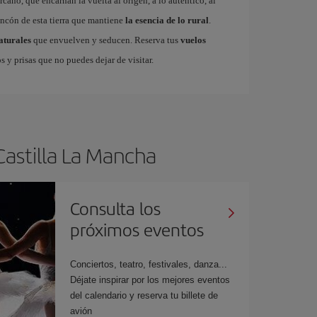
cano, que encarnan la vuelta al origen, a lo auténtico, al
incón de esta tierra que mantiene
la esencia de lo rural
.
aturales
que envuelven y seducen. Reserva tus
vuelos
s y prisas que no puedes dejar de visitar.
Castilla La Mancha
Consulta los
próximos eventos
Conciertos, teatro, festivales, danza...
Déjate inspirar por los mejores eventos
del calendario y reserva tu billete de
avión