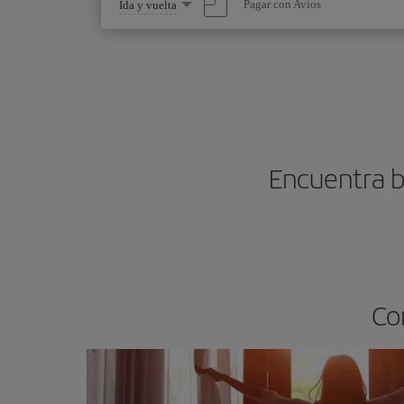
Seleccione
Pagar con Avios
Ida y vuelta
una
opción
Encuentra bi
Co