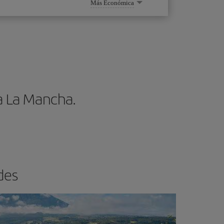
Más Económica
la La Mancha.
des