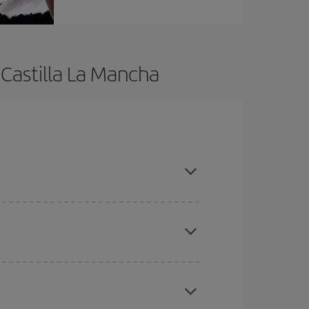
 Castilla La Mancha
es ser flexible con las fechas y horarios de ida y
cuentras el vuelo más barato.
ratos
. Dinos desde dónde vuelas, a dónde
ra días cercanos
, tanto de ida como de vuelta,
gunos
horarios
puede que te hagan ahorrar aún