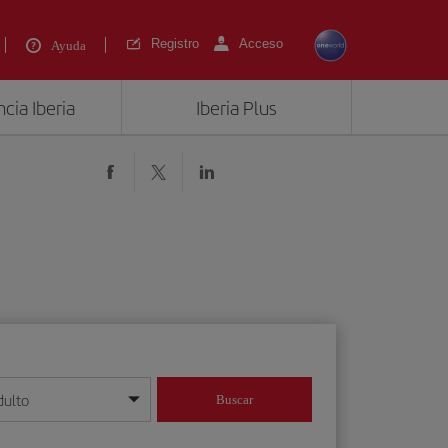
Registro
Acceso
Ayuda
cia Iberia
Iberia Plus
dulto
Buscar
o día/mes/año