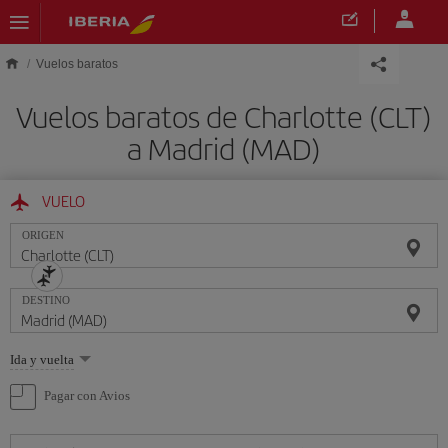
Saltar al contenido principal
Vuelos baratos
Vuelos baratos de Charlotte (CLT)
a Madrid (MAD)
VUELO
ORIGEN
DESTINO
Seleccione
Ida y vuelta
una
opción
Pagar con Avios