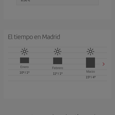
9,00 €
El tiempo en Madrid
Enero
Febrero
Marzo
10º
/
1º
11º
/
1º
15º
/
4º