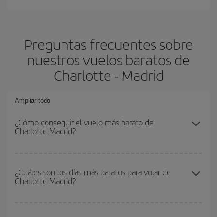
Preguntas frecuentes sobre
nuestros vuelos baratos de
Charlotte - Madrid
Ampliar todo
¿Cómo conseguir el vuelo más barato de
Charlotte-Madrid?
Podrás ahorrar en tu billete de avión de Charlotte-Madrid-dest y
conseguir el vuelo más barato si evitas temporadas altas,
¿Cuáles son los días más baratos para volar de
Charlotte-Madrid?
compras con antelación y puedes ser flexible con las fechas y
horarios de ida y vuelta.
Para saber qué días te saldrá más económico volar, solo tienes