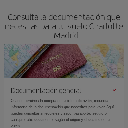
claves para encontrar los mejores precios son
anticiparte y ser
flexible.
Lo normal es que
cuanto antes
reserves tus billetes de
Consulta la documentación que
avión más baratos te saldrán. Además, si buscas los vuelos con
las fechas y los horarios del viaje un poco abiertos, podrás
elegir
necesitas para tu vuelo Charlotte
el precio más barato.
- Madrid
Documentación general
Cuando termines la compra de tu billete de avión, recuerda
informarte de la documentación que necesitas para volar. Aquí
puedes consultar si requieres visado, pasaporte, seguro o
cualquier otro documento, según el origen y el destino de tu
vuelo.