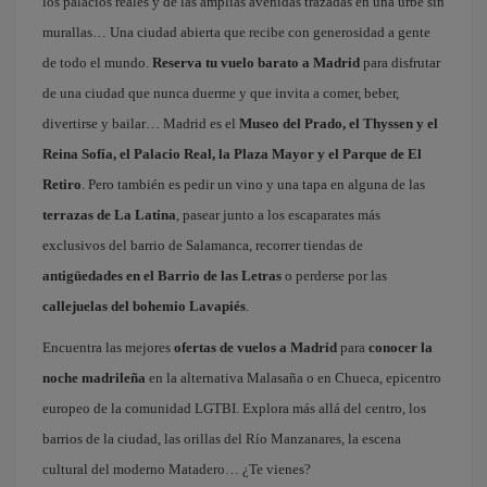
los palacios reales y de las amplias avenidas trazadas en una urbe sin
murallas… Una ciudad abierta que recibe con generosidad a gente
de todo el mundo.
Reserva tu vuelo barato a Madrid
para disfrutar
de una ciudad que nunca duerme y que invita a comer, beber,
divertirse y bailar… Madrid es el
Museo del Prado, el Thyssen y el
Reina Sofía, el Palacio Real, la Plaza Mayor y el Parque de El
Retiro
. Pero también es pedir un vino y una tapa en alguna de las
terrazas de La Latina
, pasear junto a los escaparates más
exclusivos del barrio de Salamanca, recorrer tiendas de
antigüedades en el Barrio de las Letras
o perderse por las
callejuelas del bohemio Lavapiés
.
Encuentra las mejores
ofertas de vuelos a Madrid
para
conocer la
noche madrileña
en la alternativa Malasaña o en Chueca, epicentro
europeo de la comunidad LGTBI. Explora más allá del centro, los
barrios de la ciudad, las orillas del Río Manzanares, la escena
cultural del moderno Matadero… ¿Te vienes?