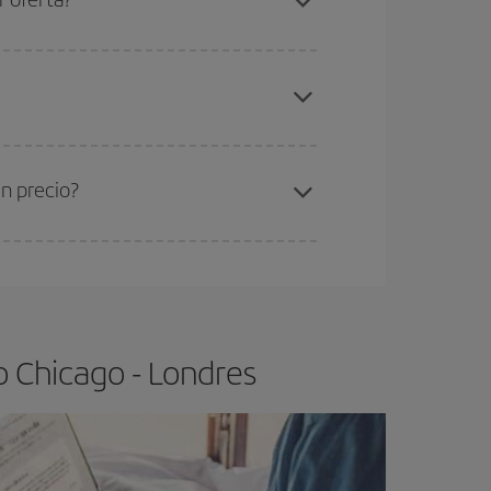
gunos
horarios
puede que te hagan ahorrar aún
elo y de que las tarifas más baratas (turista)
hicago-Londres-dest
.
ra el vuelo más barato.
n precio?
ser flexible.
Lo normal es que
cuanto antes
 poco abiertos, podrás
elegir el precio más
o Chicago - Londres