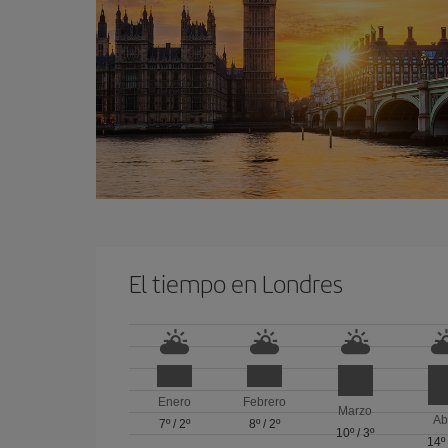
El tiempo en Londres
Enero
Febrero
Marzo
Ab
7º
/
2º
8º
/
2º
10º
/
3º
14º