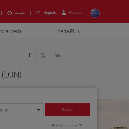
Registro
Acceso
Ayuda
cia Iberia
Iberia Plus
 (LON)
dulto
Buscar
o día/mes/año
Más Económica