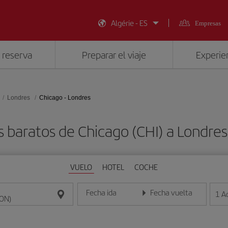
Algérie - ES
Empresas
 reserva
Preparar el viaje
Experien
Londres
Chicago - Londres
s baratos de Chicago (CHI) a Londres
VUELO
HOTEL
COCHE
Fecha ida
Fecha vuelta
1
A
Introduce la fecha en formato día/mes/año
Introduce la fecha en format