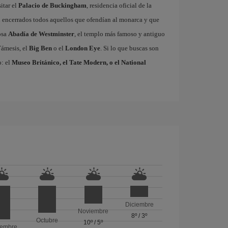
itar el
Palacio de Buckingham
, residencia oficial de la
an encerrados todos aquellos que ofendían al monarca y que
osa
Abadía de Westminster
, el templo más famoso y antiguo
Támesis, el
Big Ben
o el
London Eye
. Si lo que buscas son
o: el
Museo Británico, el Tate Modern, o el National
Diciembre
Noviembre
8º
/
3º
Octubre
10º
/
5º
iembre