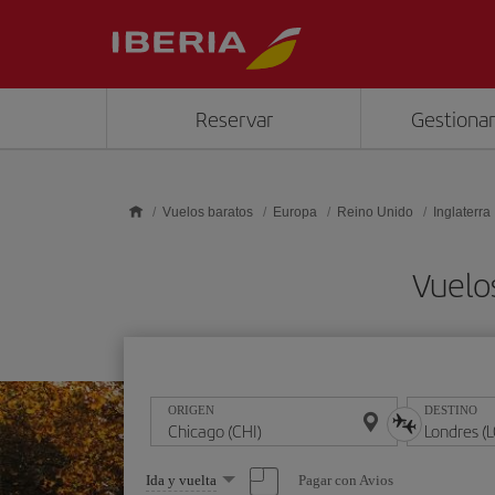
Saltar al contenido principal
Reservar
Gestionar
Vuelos baratos
Europa
Reino Unido
Inglaterra
Vuelo
ORIGEN
DESTINO
Seleccione
Pagar con Avios
Ida y vuelta