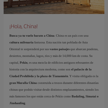
¡Hola, China!
Busca ya tu vuelo barato a China
. China es un país con una
cultura milenaria
fastuosa. Esta nación tan poblada de Asia
Oriental te sorprenderá por sus
vastos paisajes
que abarcan praderas,
desiertos, montañas, lagos, ríos y más de 14,000 km de costa. Su
capital,
Pekín
, es una mezcla de edificios antiguos rebosantes de
historia con la arquitectura moderna, como son
el palacio de la
Ciudad Prohibida y la plaza de Tiananmén
. Y visita obligada es la
gran Muralla China
construida a trozos durante diferentes dinastías
chinas que podrás visitar desde distintos emplazamientos, siendo los
más famosos los que están cerca de Pekín como
Badaling, Simatai o
Jinshanling
.