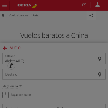
Saltar al contenido principal
Vuelos baratos
Asia
Vuelos baratos a China
VUELO
ORIGEN
Destino
Seleccione
Ida y vuelta
una
opción
Pagar con Avios