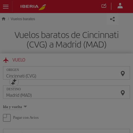
Saltar al contenido principal
Vuelos baratos
Vuelos baratos de Cincinnati
(CVG) a Madrid (MAD)
VUELO
ORIGEN
DESTINO
Seleccione
Ida y vuelta
una
opción
Pagar con Avios