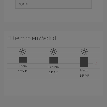
9,00 €
El tiempo en Madrid
Enero
Febrero
Marzo
10º
/
1º
11º
/
1º
15º
/
4º