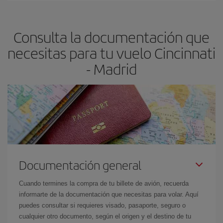
claves para encontrar los mejores precios son
anticiparte y ser
flexible.
Lo normal es que
cuanto antes
reserves tus billetes de
Consulta la documentación que
avión más baratos te saldrán. Además, si buscas los vuelos con
las fechas y los horarios del viaje un poco abiertos, podrás
elegir
necesitas para tu vuelo Cincinnati
el precio más barato.
- Madrid
Documentación general
Cuando termines la compra de tu billete de avión, recuerda
informarte de la documentación que necesitas para volar. Aquí
puedes consultar si requieres visado, pasaporte, seguro o
cualquier otro documento, según el origen y el destino de tu