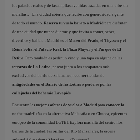
los palacios reales y de las amplias avenidas trazadas en una urbe sin
murallas… Una ciudad abierta que recibe con generosidad a gente
de todo el mundo.
Reserva tu vuelo barato a Madrid
para disfrutar
de una ciudad que nunca duerme y que invita a comer, beber,
divertirse y bailar… Madrid es el
Museo del Prado, el Thyssen y el
Reina Sofía, el Palacio Real, la Plaza Mayor y el Parque de El
Retiro
. Pero también es pedir un vino y una tapa en alguna de las
terrazas de La Latina
, pasear junto a los escaparates más
exclusivos del barrio de Salamanca, recorrer tiendas de
antigüedades en el Barrio de las Letras
o perderse por las
callejuelas del bohemio Lavapiés
.
Encuentra las mejores
ofertas de vuelos a Madrid
para
conocer la
noche madrileña
en la alternativa Malasaña o en Chueca, epicentro
europeo de la comunidad LGTBI. Explora más allá del centro, los
barrios de la ciudad, las orillas del Río Manzanares, la escena
cultural del moderno Matadero… ¿Te vienes?