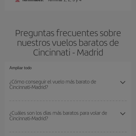
Preguntas frecuentes sobre
nuestros vuelos baratos de
Cincinnati - Madrid
Ampliar todo
¿Cómo conseguir el vuelo más barato de
Cincinnati-Madrid?
Podrás ahorrar en tu billete de avión de Cincinnati-Madrid-dest y
conseguir el vuelo más barato si evitas temporadas altas,
¿Cuáles son los días más baratos para volar de
Cincinnati-Madrid?
compras con antelación y puedes ser flexible con las fechas y
horarios de ida y vuelta.
Para saber qué días te saldrá más económico volar, solo tienes