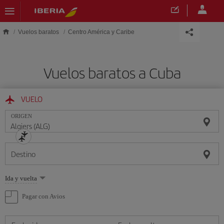
Saltar al contenido principal
Vuelos baratos
Centro América y Caribe
Vuelos baratos a Cuba
VUELO
ORIGEN
Destino
Seleccione
Ida y vuelta
una
opción
Pagar con Avios