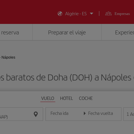
Algérie - ES
Empresas
 reserva
Preparar el viaje
Experien
- Nápoles
s baratos de Doha (DOH) a Nápoles
VUELO
HOTEL
COCHE
Fecha ida
Fecha vuelta
1
A
Introduce la fecha en formato día/mes/año
Introduce la fecha en format