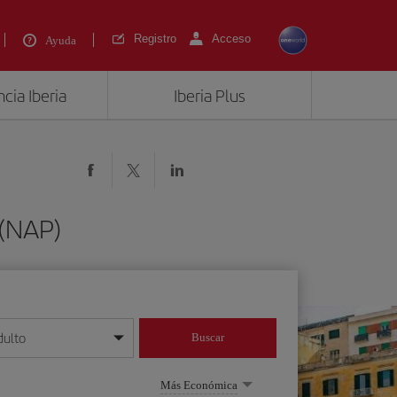
Registro
Acceso
Ayuda
cia Iberia
Iberia Plus
 (NAP)
dulto
Buscar
o día/mes/año
Más Económica