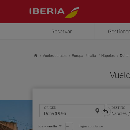
Saltar al contenido principal
Reservar
Gestionar
Vuelos baratos
Europa
Italia
Nápoles
Doha 
Vuelo
ORIGEN
DESTINO
Seleccione
Pagar con Avios
Ida y vuelta