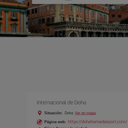
una
opción
Internacional de Doha
Situación:
Doha
Ver en mapa
https://dohahamadairport.com/
Página web: