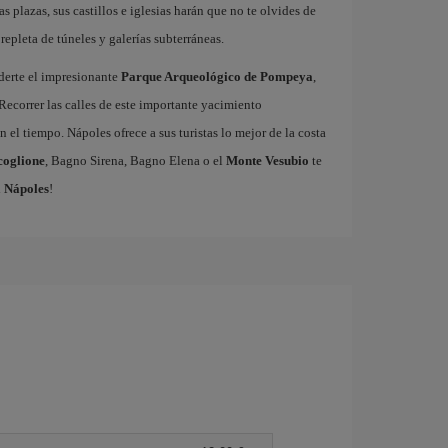
as plazas, sus castillos e iglesias harán que no te olvides de
repleta de túneles y galerías subterráneas.
derte el impresionante
Parque Arqueológico de Pompeya
,
Recorrer las calles de este importante yacimiento
 el tiempo. Nápoles ofrece a sus turistas lo mejor de la costa
coglione
, Bagno Sirena, Bagno Elena o el
Monte Vesubio
te
a Nápoles
!