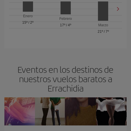
Enero
Febrero
15º
/
2º
17º
/
4º
Marzo
21º
/
7º
Eventos en los destinos de
nuestros vuelos baratos a
Errachidia