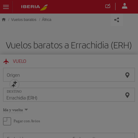
Saltar al contenido principal
Vuelos baratos
África
Vuelos baratos a Errachidia (ERH)
VUELO
Origen
DESTINO
Seleccione
Ida y vuelta
una
opción
Pagar con Avios