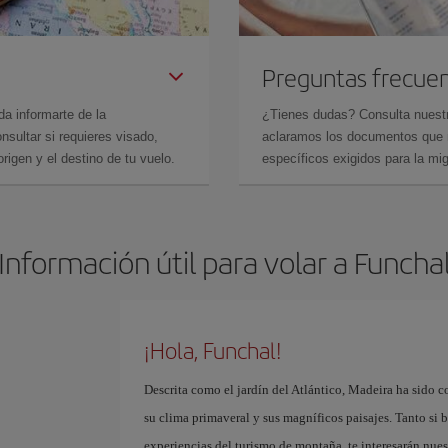
Preguntas frecue
da informarte de la
¿Tienes dudas? Consulta nues
sultar si requieres visado,
aclaramos los documentos que ne
rigen y el destino de tu vuelo.
específicos exigidos para la mi
Información útil para volar a Funcha
¡Hola, Funchal!
Descrita como el jardín del Atlántico, Madeira ha sido c
su clima primaveral y sus magníficos paisajes. Tanto si b
experiencias del turismo de montaña, te interesarán nue