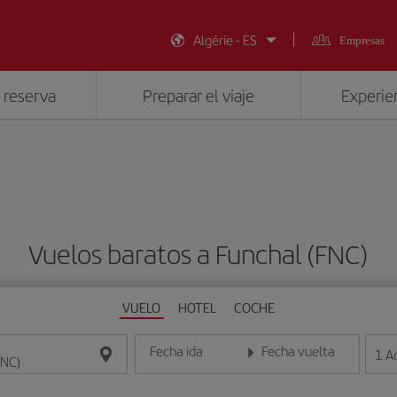
Algérie - ES
Empresas
 reserva
Preparar el viaje
Experien
Vuelos baratos a Funchal (FNC)
VUELO
HOTEL
COCHE
Fecha ida
Fecha vuelta
1
A
Introduce la fecha en formato día/mes/año
Introduce la fecha en format