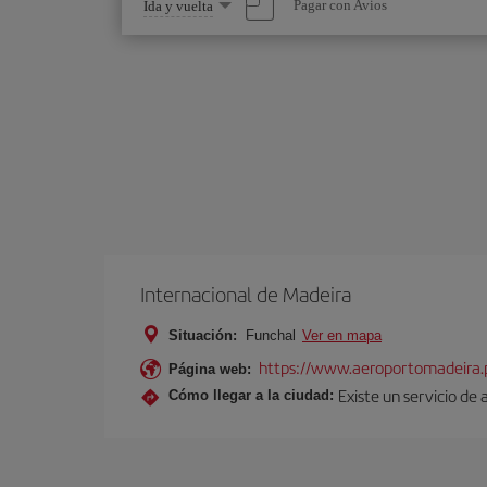
Seleccione
Pagar con Avios
Ida y vuelta
una
opción
Internacional de Madeira
Situación:
Funchal
Ver en mapa
https://www.aeroportomadeira.
Página web:
Existe un servicio de
Cómo llegar a la ciudad: