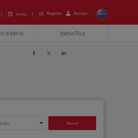
Registro
Acceso
Ayuda
cia Iberia
Iberia Plus
dulto
Buscar
o día/mes/año