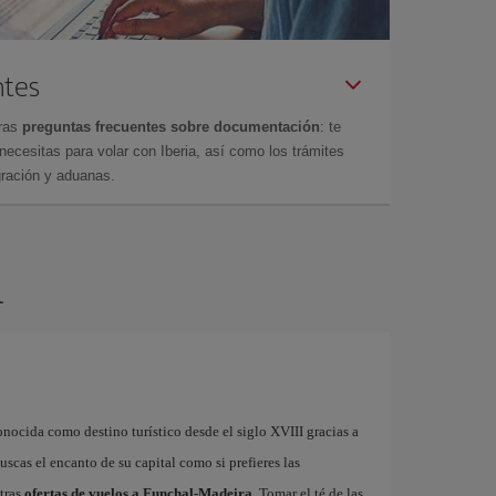
ntes
tras
preguntas frecuentes sobre documentación
: te
cesitas para volar con Iberia, así como los trámites
gración y aduanas.
l
onocida como destino turístico desde el siglo XVIII gracias a
uscas el encanto de su capital como si prefieres las
stras
ofertas de vuelos a Funchal-Madeira
. Tomar el té de las