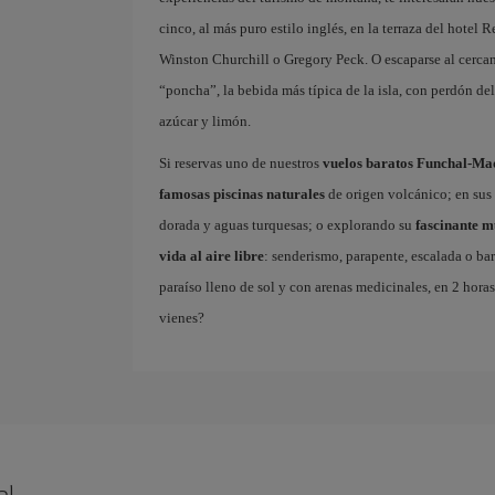
cinco, al más puro estilo inglés, en la terraza del hotel 
Winston Churchill o Gregory Peck. O escaparse al cerca
“poncha”, la bebida más típica de la isla, con perdón de
azúcar y limón.
Si reservas uno de nuestros
vuelos baratos Funchal-Ma
famosas piscinas naturales
de origen volcánico; en sus 
dorada y aguas turquesas; o explorando su
fascinante 
vida al aire libre
: senderismo, parapente, escalada o ba
paraíso lleno de sol y con arenas medicinales, en 2 horas
vienes?
al