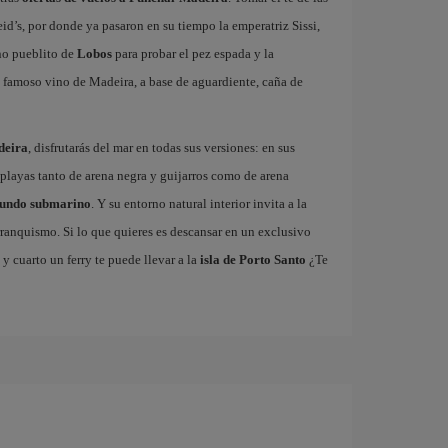
Reid’s, por donde ya pasaron en su tiempo la emperatriz Sissi,
no pueblito de
Lobos
para probar el pez espada y la
l famoso vino de Madeira, a base de aguardiente, caña de
deira
, disfrutarás del mar en todas sus versiones: en sus
playas tanto de arena negra y guijarros como de arena
mundo submarino
. Y su entorno natural interior invita a la
rranquismo. Si lo que quieres es descansar en un exclusivo
 y cuarto un ferry te puede llevar a la
isla de Porto Santo
¿Te