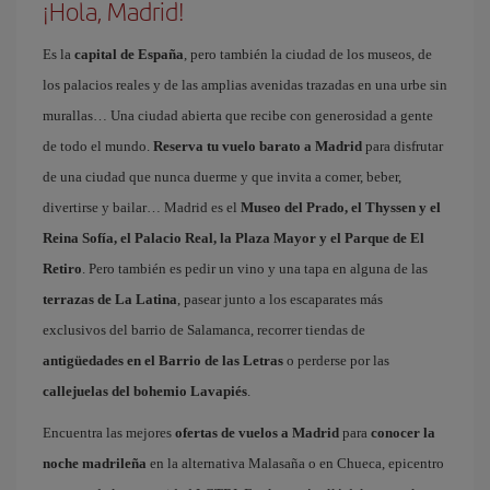
¡Hola, Madrid!
Es la
capital de España
, pero también la ciudad de los museos, de
los palacios reales y de las amplias avenidas trazadas en una urbe sin
murallas… Una ciudad abierta que recibe con generosidad a gente
de todo el mundo.
Reserva tu vuelo barato a Madrid
para disfrutar
de una ciudad que nunca duerme y que invita a comer, beber,
divertirse y bailar… Madrid es el
Museo del Prado, el Thyssen y el
Reina Sofía, el Palacio Real, la Plaza Mayor y el Parque de El
Retiro
. Pero también es pedir un vino y una tapa en alguna de las
terrazas de La Latina
, pasear junto a los escaparates más
exclusivos del barrio de Salamanca, recorrer tiendas de
antigüedades en el Barrio de las Letras
o perderse por las
callejuelas del bohemio Lavapiés
.
Encuentra las mejores
ofertas de vuelos a Madrid
para
conocer la
noche madrileña
en la alternativa Malasaña o en Chueca, epicentro