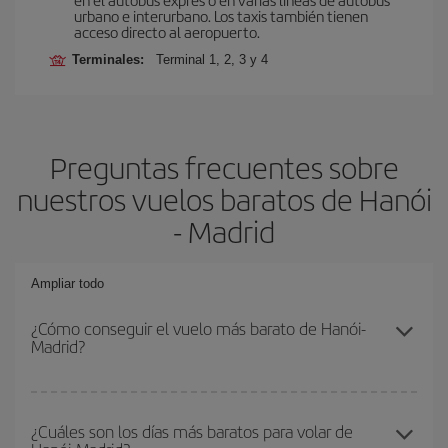
urbano e interurbano. Los taxis también tienen
acceso directo al aeropuerto.
Terminales:
Terminal 1, 2, 3 y 4
Preguntas frecuentes sobre
nuestros vuelos baratos de Hanói
- Madrid
Ampliar todo
¿Cómo conseguir el vuelo más barato de Hanói-
Madrid?
Podrás ahorrar en tu billete de avión de Hanói-Madrid-dest y
conseguir el vuelo más barato si evitas temporadas altas,
¿Cuáles son los días más baratos para volar de
compras con antelación y puedes ser flexible con las fechas y