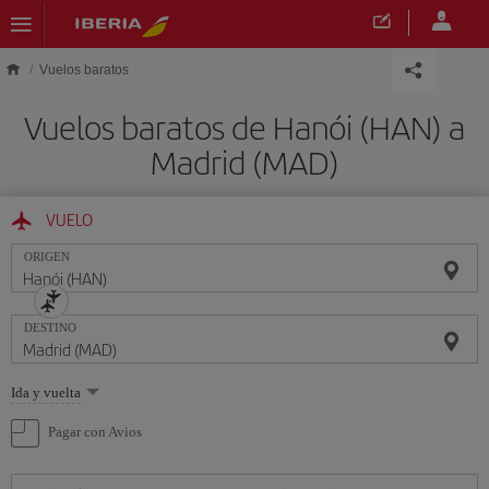
Saltar al contenido principal
Vuelos baratos
Vuelos baratos de Hanói (HAN) a
Madrid (MAD)
VUELO
ORIGEN
DESTINO
Seleccione
Ida y vuelta
una
opción
Pagar con Avios