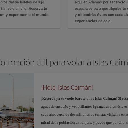
ntos desde hoteles de lujo
alquiler. Además por ser
socio 
 tan sólo un clic.
Reserva tu
especiales para que alquiles tu 
com y experimenta el mundo.
y
obtendrás Avios
con cada alq
experiencias
de ocio.
formación útil para volar a Islas Cai
¡Hola, Islas Caimán!
¡
Reserva ya tu vuelo barato a las Islas Caimán
! Si est
aguas de ensueño y ver brillantes iguanas azules, éste es
cada año, cerca de dos millones de turistas visitan a esta
mitad de la población extranjera, y puede que por ello,