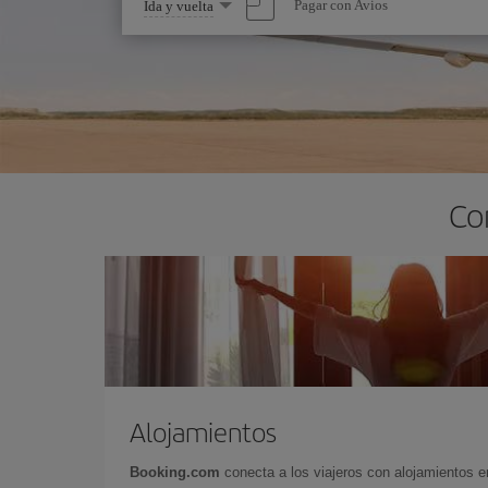
Seleccione
Pagar con Avios
Ida y vuelta
una
opción
Co
Alojamientos
Booking.com
conecta a los viajeros con alojamientos 