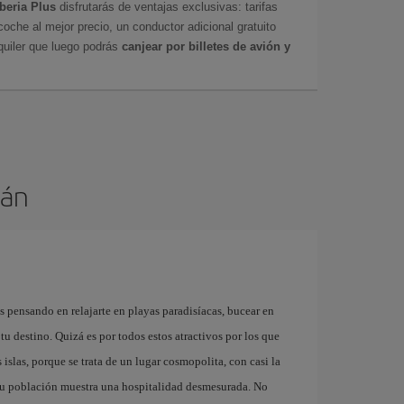
Iberia Plus
disfrutarás de ventajas exclusivas: tarifas
coche al mejor precio, un conductor adicional gratuito
uiler que luego podrás
canjear por billetes de avión y
mán
ás pensando en relajarte en playas paradisíacas, bucear en
 tu destino. Quizá es por todos estos atractivos por los que
s islas, porque se trata de un lugar cosmopolita, con casi la
 su población muestra una hospitalidad desmesurada. No