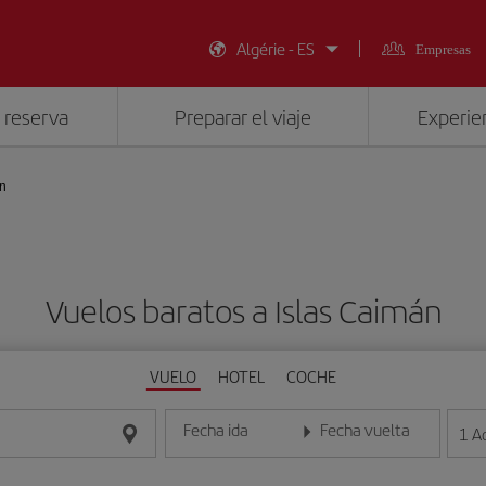
Algérie - ES
Empresas
 reserva
Preparar el viaje
Experien
án
Vuelos baratos a Islas Caimán
VUELO
HOTEL
COCHE
Fecha ida
Fecha vuelta
1
A
Introduce la fecha en formato día/mes/año
Introduce la fecha en format