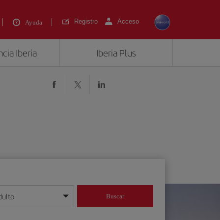
Registro
Acceso
Ayuda
cia Iberia
Iberia Plus
dulto
Buscar
o día/mes/año