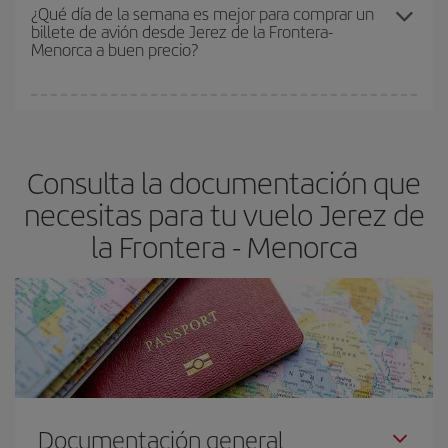
precio según tus necesidades de viaje. La tarifa básica, te
¿Qué día de la semana es mejor para comprar un
billete de avión desde Jerez de la Frontera-
asegura el vuelo más barato.
Menorca a buen precio?
Cualquier día de la semana puedes encontrar vuelos baratos. Las
claves para encontrar los mejores precios son
anticiparte y ser
flexible.
Lo normal es que
cuanto antes
reserves tus billetes de
Consulta la documentación que
avión más baratos te saldrán. Además, si buscas los vuelos con
las fechas y los horarios del viaje un poco abiertos, podrás
elegir
necesitas para tu vuelo Jerez de
el precio más barato.
la Frontera - Menorca
Documentación general