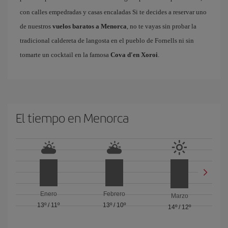
con calles empedradas y casas encaladas Si te decides a reservar uno
de nuestros
vuelos baratos a Menorca
, no te vayas sin probar la
tradicional caldereta de langosta en el pueblo de Fornells ni sin
tomarte un cocktail en la famosa
Cova d'en Xoroi
.
El tiempo en Menorca
Enero
Febrero
Marzo
13º
/
11º
13º
/
10º
14º
/
12º