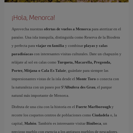
¡Hola, Menorca!
Aprovecha nuestras
ofertas de vuelos a Menorca
para aterrizar en el
paraíso. Una isla tranquila, distinguida como Reserva de la Biosfera
y perfecta para
viajar en familia
y combinar
playas y calas
paradisíacas
con interesantes visitas culturales. Date un chapuzón y
relájate al sol en calas como
Turqueta, Macarella, Pregonda,
Porter, Mitjana o Cala Es Talaie
; guárdate para siempre las
impresionantes vistas de la isla desde el
Monte Toro
o conecta con
la naturaleza con un paseo por
S’Albufera des Grau
, el parque
natural más importante de Menorca.
Disfruta de una cita con la historia en el
Fuerte Marlborough
y
recorre los coquetos centros de poblaciones como
Ciudadela
o, la
capital,
Mahón
. También es interesante visitar
Binibeca
, un
precioso pueblo con esencia a los antiguos pueblos de pescadores,