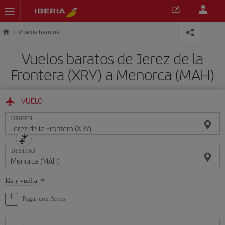
Saltar al contenido principal
Vuelos baratos
Vuelos baratos de Jerez de la
Frontera (XRY) a Menorca (MAH)
VUELO
ORIGEN
DESTINO
Seleccione
Ida y vuelta
una
opción
Pagar con Avios