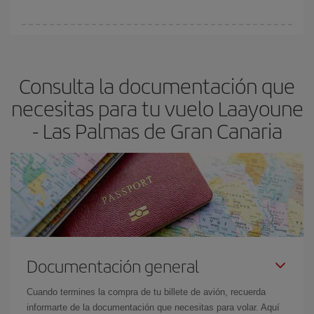
Cualquier día de la semana puedes encontrar vuelos baratos. Las
claves para encontrar los mejores precios son
anticiparte y ser
flexible.
Lo normal es que
cuanto antes
reserves tus billetes de
Consulta la documentación que
avión más baratos te saldrán. Además, si buscas los vuelos con
las fechas y los horarios del viaje un poco abiertos, podrás
elegir
necesitas para tu vuelo Laayoune
el precio más barato.
- Las Palmas de Gran Canaria
Documentación general
Cuando termines la compra de tu billete de avión, recuerda
informarte de la documentación que necesitas para volar. Aquí