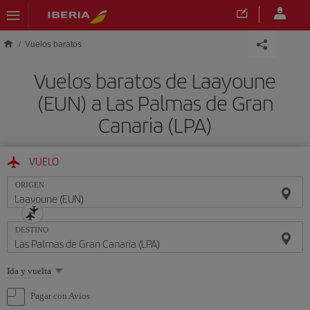
Saltar al contenido principal
Vuelos baratos
Vuelos baratos de Laayoune
(EUN) a Las Palmas de Gran
Canaria (LPA)
VUELO
ORIGEN
DESTINO
Seleccione
Ida y vuelta
una
opción
Pagar con Avios