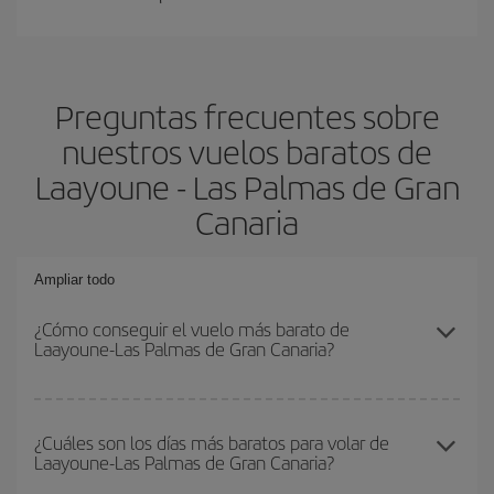
Preguntas frecuentes sobre
nuestros vuelos baratos de
Laayoune - Las Palmas de Gran
Canaria
Ampliar todo
¿Cómo conseguir el vuelo más barato de
Laayoune-Las Palmas de Gran Canaria?
Podrás ahorrar en tu billete de avión de Laayoune-Las Palmas de
Gran Canaria-dest y conseguir el vuelo más barato si evitas
¿Cuáles son los días más baratos para volar de
Laayoune-Las Palmas de Gran Canaria?
temporadas altas, compras con antelación y puedes ser flexible
con las fechas y horarios de ida y vuelta.