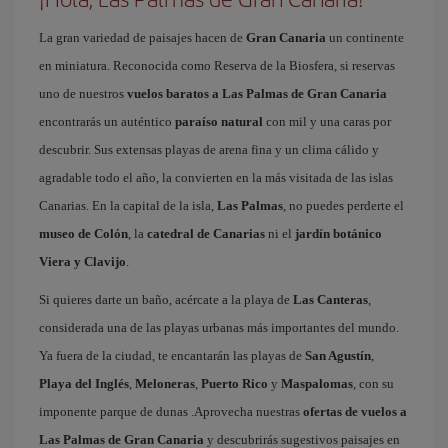
La gran variedad de paisajes hacen de
Gran Canaria
un continente
en miniatura. Reconocida como Reserva de la Biosfera, si reservas
uno de nuestros
vuelos baratos a Las Palmas de Gran Canaria
encontrarás un auténtico
paraíso natural
con mil y una caras por
descubrir. Sus extensas playas de arena fina y un clima cálido y
agradable todo el año, la convierten en la más visitada de las islas
Canarias. En la capital de la isla,
Las Palmas
, no puedes perderte el
museo de Colón
, la
catedral de Canarias
ni el
jardín botánico
Viera y Clavijo
.
Si quieres darte un baño, acércate a la playa de
Las Canteras
,
considerada una de las playas urbanas más importantes del mundo.
Ya fuera de la ciudad, te encantarán las playas de
San Agustín
,
Playa del Inglés
,
Meloneras
,
Puerto Rico
y
Maspalomas
, con su
imponente parque de dunas .Aprovecha nuestras
ofertas de vuelos a
Las Palmas de Gran Canaria
y descubrirás sugestivos paisajes en