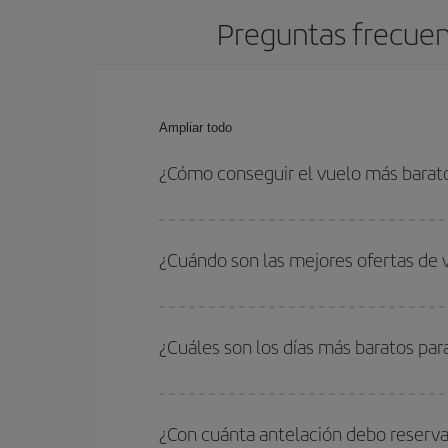
Preguntas frecuent
Ampliar todo
¿Cómo conseguir el vuelo más barat
Podrás ahorrar en tu billete de avión de Lisboa-A
fechas y horarios de ida y vuelta.
¿Cuándo son las mejores ofertas de 
Puedes conseguir los vuelos más baratos viajan
periodos de vacaciones escolares son temporada
¿Cuáles son los días más baratos par
precios encontrarás.
Para saber qué días te saldrá más económico vol
quieres ir y en qué fechas habías pensado viajar
¿Con cuánta antelación debo reserva
para que puedas encontrar la mejor oferta. Ademá