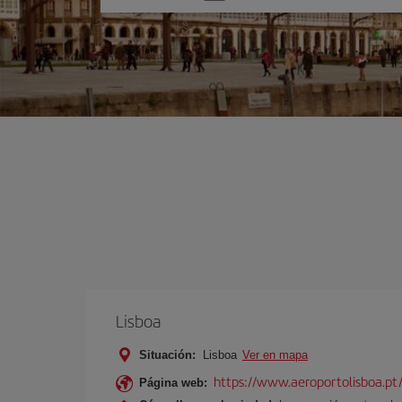
una
opción
Lisboa
Situación:
Lisboa
Ver en mapa
https://www.aeroportolisboa.pt
Página web: