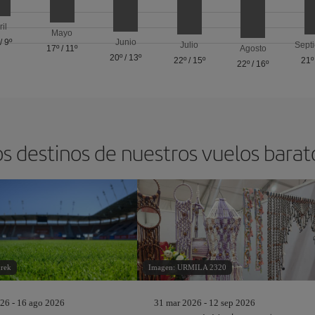
ril
Mayo
/
9º
Junio
Julio
Sept
17º
/
11º
Agosto
20º
/
13º
22º
/
15º
21º
22º
/
16º
os destinos de nuestros vuelos barat
rek
Imagen: URMILA 2320
26 - 16 ago 2026
31 mar 2026 - 12 sep 2026