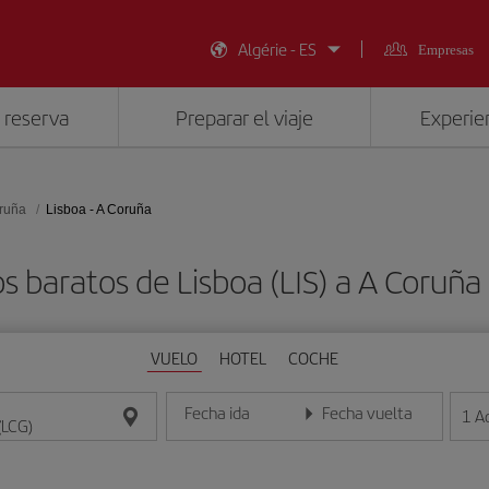
Algérie - ES
Empresas
 reserva
Preparar el viaje
Experien
ruña
Lisboa - A Coruña
s baratos de Lisboa (LIS) a A Coruña
VUELO
HOTEL
COCHE
Fecha ida
Fecha vuelta
1
A
Introduce la fecha en formato día/mes/año
Introduce la fecha en format