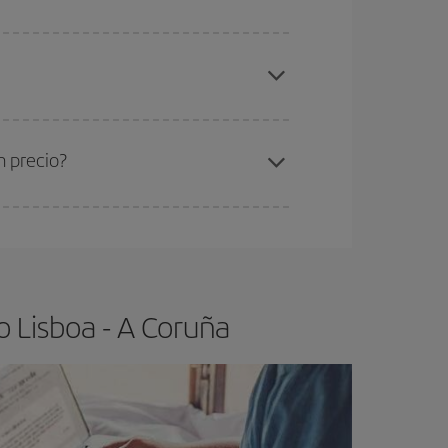
elo y de que las tarifas más baratas (turista)
isboa-A Coruña-dest
.
ra el vuelo más barato.
n precio?
ser flexible.
Lo normal es que
cuanto antes
 poco abiertos, podrás
elegir el precio más
 Lisboa - A Coruña