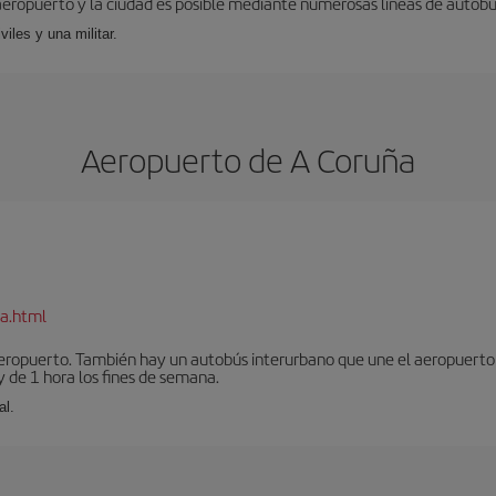
aeropuerto y la ciudad es posible mediante numerosas líneas de autobús,
viles y una militar.
Aeropuerto de A Coruña
a.html
aeropuerto. También hay un autobús interurbano que une el aeropuerto 
 de 1 hora los fines de semana.
al.