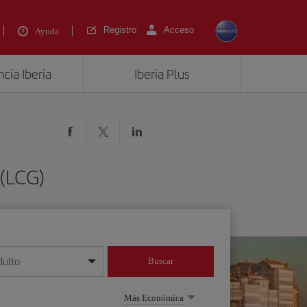
Registro
Acceso
Ayuda
cia Iberia
Iberia Plus
 (LCG)
dulto
Buscar
o día/mes/año
Más Económica