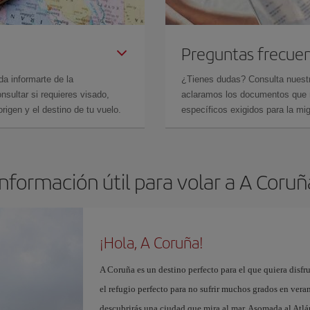
Preguntas frecue
da informarte de la
¿Tienes dudas? Consulta nues
sultar si requieres visado,
aclaramos los documentos que ne
rigen y el destino de tu vuelo.
específicos exigidos para la mi
Información útil para volar a A Coruñ
¡Hola, A Coruña!
A Coruña es un destino perfecto para el que quiera disfr
el refugio perfecto para no sufrir muchos grados en ver
descubrirás una ciudad que mira al mar. Asomada al Atlá