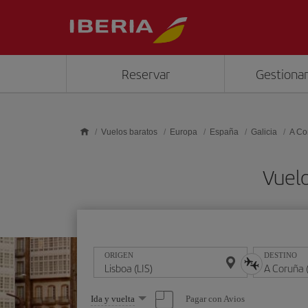
Saltar al contenido principal
Reservar
Gestionar
Vuelos baratos
Europa
España
Galicia
A Co
Vuelo
ORIGEN
DESTINO
Seleccione
Pagar con Avios
Ida y vuelta