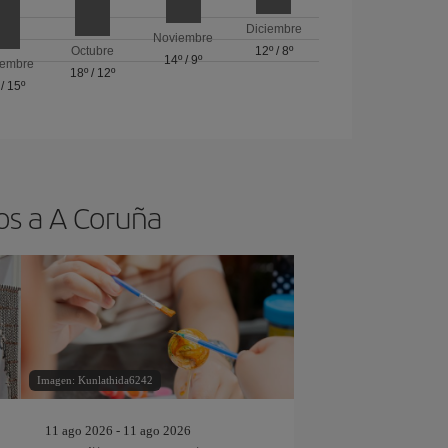
Diciembre
Noviembre
Octubre
12º
/
8º
14º
/
9º
iembre
18º
/
12º
/
15º
os a A Coruña
Imagen: Kunlathida6242
11 ago 2026 - 11 ago 2026