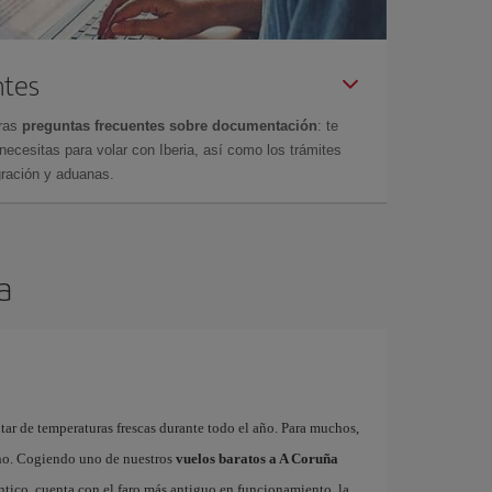
ntes
tras
preguntas frecuentes sobre documentación
: te
cesitas para volar con Iberia, así como los trámites
gración y aduanas.
a
utar de temperaturas frescas durante todo el año. Para muchos,
ano. Cogiendo uno de nuestros
vuelos baratos a A Coruña
ntico, cuenta con el faro más antiguo en funcionamiento, la