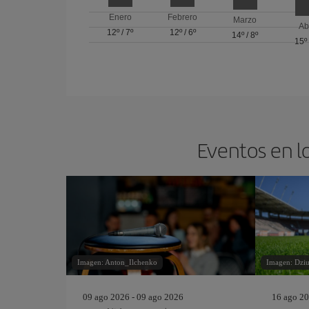
Enero
Febrero
Marzo
Ab
12º
/
7º
12º
/
6º
14º
/
8º
15º
Eventos en l
Imagen: Anton_Ilchenko
Imagen: Dziu
09 ago 2026 - 09 ago 2026
16 ago 20