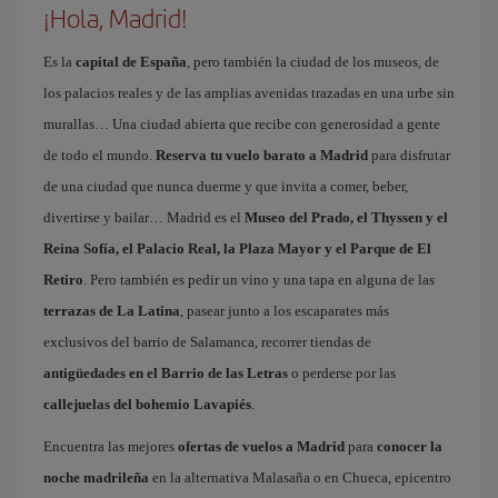
¡Hola, Madrid!
Es la
capital de España
, pero también la ciudad de los museos, de
los palacios reales y de las amplias avenidas trazadas en una urbe sin
murallas… Una ciudad abierta que recibe con generosidad a gente
de todo el mundo.
Reserva tu vuelo barato a Madrid
para disfrutar
de una ciudad que nunca duerme y que invita a comer, beber,
divertirse y bailar… Madrid es el
Museo del Prado, el Thyssen y el
Reina Sofía, el Palacio Real, la Plaza Mayor y el Parque de El
Retiro
. Pero también es pedir un vino y una tapa en alguna de las
terrazas de La Latina
, pasear junto a los escaparates más
exclusivos del barrio de Salamanca, recorrer tiendas de
antigüedades en el Barrio de las Letras
o perderse por las
callejuelas del bohemio Lavapiés
.
Encuentra las mejores
ofertas de vuelos a Madrid
para
conocer la
noche madrileña
en la alternativa Malasaña o en Chueca, epicentro