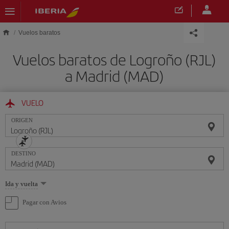
Saltar al contenido principal
Vuelos baratos
Vuelos baratos de Logroño (RJL)
a Madrid (MAD)
VUELO
ORIGEN
DESTINO
Seleccione
Ida y vuelta
una
opción
Pagar con Avios