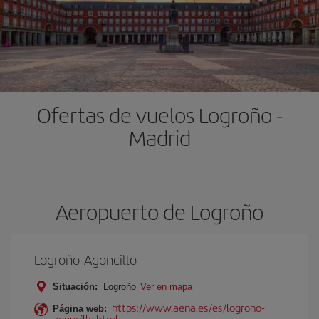
Ofertas de vuelos Logroño -
Madrid
Aeropuerto de Logroño
Logroño-Agoncillo
Situación:
Logroño
Ver en mapa
https://www.aena.es/es/logrono-
Página web:
agoncillo.html