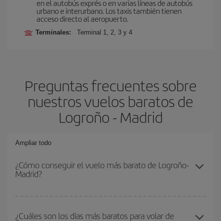
en el autobús exprés o en varias líneas de autobús
urbano e interurbano. Los taxis también tienen
acceso directo al aeropuerto.
Terminales:
Terminal 1, 2, 3 y 4
Preguntas frecuentes sobre
nuestros vuelos baratos de
Logroño - Madrid
Ampliar todo
¿Cómo conseguir el vuelo más barato de Logroño-
Madrid?
Podrás ahorrar en tu billete de avión de Logroño-Madrid-dest y
conseguir el vuelo más barato si evitas temporadas altas,
¿Cuáles son los días más baratos para volar de