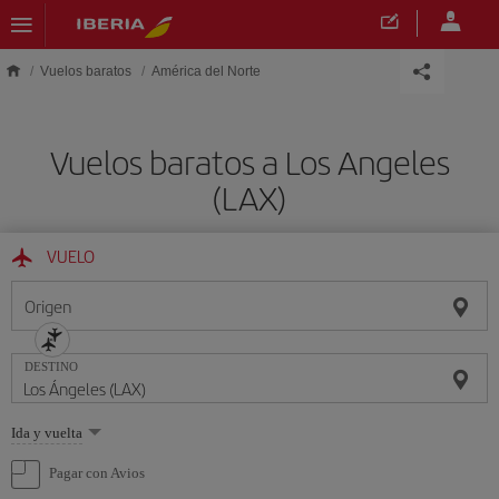
Saltar al contenido principal
Vuelos baratos
América del Norte
Vuelos baratos a Los Angeles
(LAX)
VUELO
Origen
DESTINO
Seleccione
Ida y vuelta
una
opción
Pagar con Avios