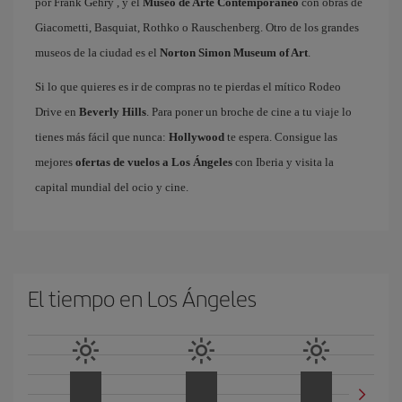
por Frank Gehry , y el
Museo de Arte Contemporáneo
con obras de
Giacometti, Basquiat, Rothko o Rauschenberg. Otro de los grandes
museos de la ciudad es el
Norton Simon Museum of Art
.
Si lo que quieres es ir de compras no te pierdas el mítico Rodeo
Drive en
Beverly Hills
. Para poner un broche de cine a tu viaje lo
tienes más fácil que nunca:
Hollywood
te espera. Consigue las
mejores
ofertas de vuelos a Los Ángeles
con Iberia y visita la
capital mundial del ocio y cine.
El tiempo en Los Ángeles