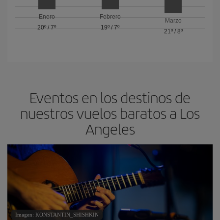
Enero
Febrero
Marzo
20º
/
7º
19º
/
7º
21º
/
8º
Eventos en los destinos de
nuestros vuelos baratos a Los
Angeles
Imagen: KONSTANTIN_SHISHKIN