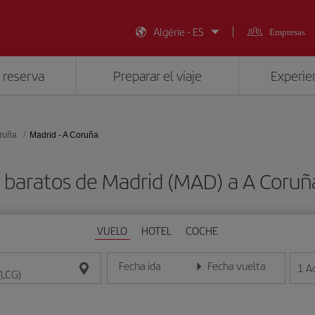
Algérie - ES
Empresas
 reserva
Preparar el viaje
Experien
ruña
Madrid - A Coruña
 baratos de Madrid (MAD) a A Coruñ
VUELO
HOTEL
COCHE
Fecha ida
Fecha vuelta
1
A
Introduce la fecha en formato día/mes/año
Introduce la fecha en format