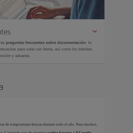
ntes
tras
preguntas frecuentes sobre documentación
: te
cesitas para volar con Iberia, así como los trámites
gración y aduanas.
a
utar de temperaturas frescas durante todo el año. Para muchos,
ano. Cogiendo uno de nuestros
vuelos baratos a A Coruña