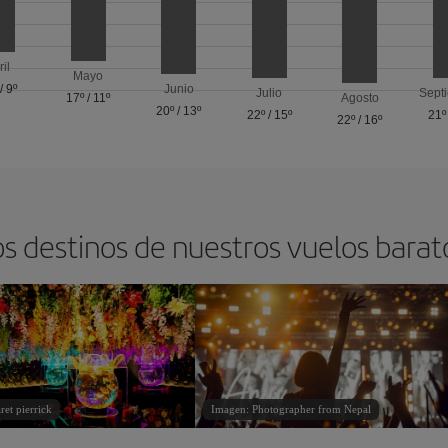
ril
Mayo
/
9º
Junio
Julio
Sept
17º
/
11º
Agosto
20º
/
13º
22º
/
15º
21º
22º
/
16º
os destinos de nuestros vuelos barat
et pierrick
Imagen: Photographer from Nepal