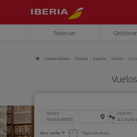
Saltar al contenido principal
Reservar
Gestionar
Vuelos baratos
Europa
España
Galicia
A Co
Vuelos
ORIGEN
DESTINO
Seleccione
Pagar con Avios
Ida y vuelta