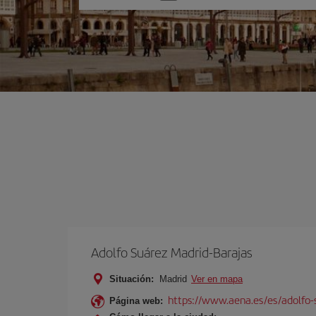
una
opción
Adolfo Suárez Madrid-Barajas
Situación:
Madrid
Ver en mapa
https://www.aena.es/es/adolfo-
Página web: