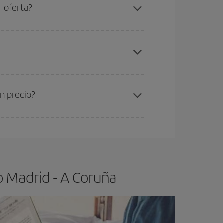
ra días cercanos
, tanto de ida como de vuelta,
r oferta?
gunos
horarios
puede que te hagan ahorrar aún
elo y de que las tarifas más baratas (turista)
adrid-A Coruña-dest
.
ra el vuelo más barato.
n precio?
ser flexible.
Lo normal es que
cuanto antes
 poco abiertos, podrás
elegir el precio más
o Madrid - A Coruña