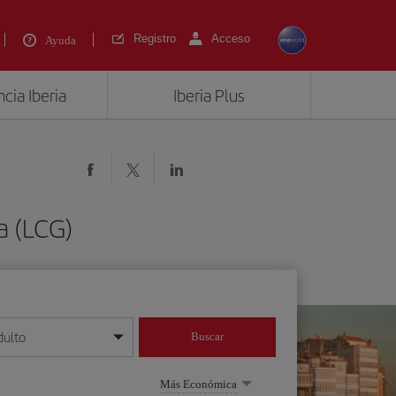
Registro
Acceso
Ayuda
cia Iberia
Iberia Plus
a (LCG)
dulto
Buscar
o día/mes/año
Más Económica