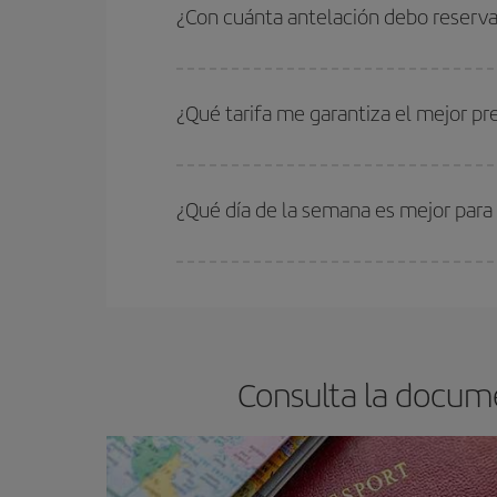
quieres ir y en qué fechas habías pensado viajar
¿Con cuánta antelación debo reserva
para que puedas encontrar la mejor oferta. Ademá
más en el precio de tu billete.
Cuanto antes reserves
tus vuelos, mejores precio
estén disponibles o se vayan agotando. Por eso,
¿Qué tarifa me garantiza el mejor p
En Iberia, tenemos distintas tarifas para garantiz
¿Qué día de la semana es mejor para
Cualquier día de la semana puedes encontrar vuel
reserves tus billetes de avión más baratos te sal
barato.
Consulta la docume