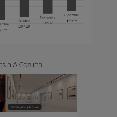
Diciembre
Noviembre
Octubre
12º
/
8º
14º
/
9º
iembre
18º
/
12º
/
15º
os a A Coruña
Imagen: otherside vision