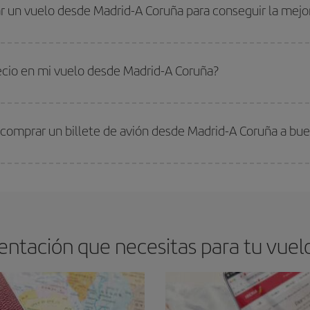
. Te mostraremos los vuelos más baratos, no solo
para tu consulta, sino pa
r un vuelo desde Madrid-A Coruña para conseguir la mejo
s, busca en las diferentes opciones de vuelo que te ofrecemos cada día: al
s encontrarás. Los precios dependen de las plazas que queden libres en el vu
 comprar con antelación es
fundamental
para conseguir
vuelos baratos a M
recio en mi vuelo desde Madrid-A Coruña?
arte el mejor precio según tus necesidades de viaje. La tarifa básica, te asegu
 comprar un billete de avión desde Madrid-A Coruña a bue
os baratos. Las claves para encontrar los mejores precios son
anticiparte y 
drán. Además, si buscas los vuelos con las fechas y los horarios del viaje un
ntación que necesitas para tu vuel