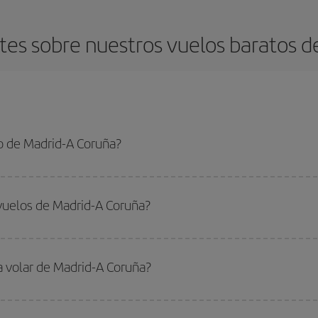
es sobre nuestros vuelos baratos d
o de Madrid-A Coruña?
 Coruña-dest y conseguir el vuelo más barato si evitas temporadas altas, com
vuelos de Madrid-A Coruña?
do
fuera de las temporadas altas
. Aunque depende de tu destino, por lo gen
 alta. Además, sobre todo si estás pensando en una escapada de fin de sem
a volar de Madrid-A Coruña?
ar, solo tienes que empezar una consulta en nuestro
buscador de vuelos ba