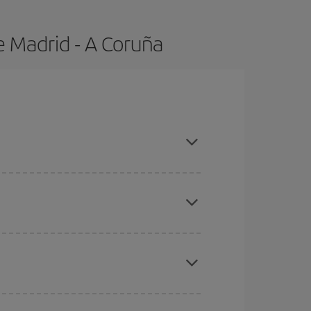
e Madrid - A Coruña
pras con antelación y puedes ser flexible con las
eral las Navidades, la Semana Santa y los
ana,
cuanto antes
compres tu vuelo, mejores
ratos
. Dinos desde dónde vuelas, a dónde