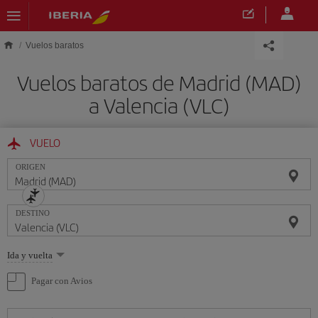
Saltar al contenido principal
Vuelos baratos
Vuelos baratos de Madrid (MAD)
a Valencia (VLC)
VUELO
ORIGEN
DESTINO
Seleccione
Ida y vuelta
una
opción
Pagar con Avios