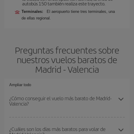
autobús 150 también realiza este trayecto.
Terminales:
El aeropuerto tiene tres terminales, una
de ellas regional.
Preguntas frecuentes sobre
nuestros vuelos baratos de
Madrid - Valencia
Ampliar todo
¿Cómo conseguir el vuelo más barato de Madrid-
Valencia?
Podrás ahorrar en tu billete de avión de Madrid-Valencia-dest y
conseguir el vuelo más barato si evitas temporadas altas,
¿Cuáles son los días más baratos para volar de
compras con antelación y puedes ser flexible con las fechas y