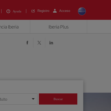
Registro
Acceso
Ayuda
cia Iberia
Iberia Plus
dulto
Buscar
o día/mes/año