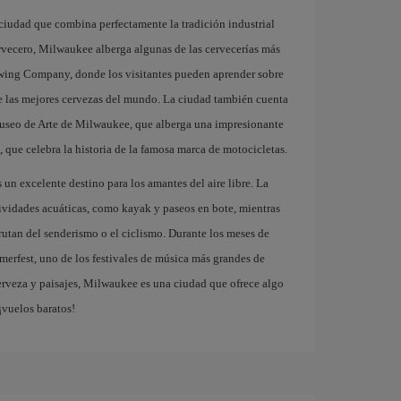
ciudad que combina perfectamente la tradición industrial
rvecero, Milwaukee alberga algunas de las cervecerías más
wing Company, donde los visitantes pueden aprender sobre
de las mejores cervezas del mundo. La ciudad también cuenta
Museo de Arte de Milwaukee, que alberga una impresionante
que celebra la historia de la famosa marca de motocicletas.
 un excelente destino para los amantes del aire libre. La
ividades acuáticas, como kayak y paseos en bote, mientras
rutan del senderismo o el ciclismo. Durante los meses de
merfest, uno de los festivales de música más grandes de
erveza y paisajes, Milwaukee es una ciudad que ofrece algo
¡vuelos baratos!