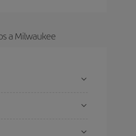
os a Milwaukee
es ser flexible con las fechas y horarios de ida y
cuentras el vuelo más barato.
ratos
. Dinos desde dónde vuelas, a dónde
ra días cercanos
, tanto de ida como de vuelta,
gunos
horarios
puede que te hagan ahorrar aún