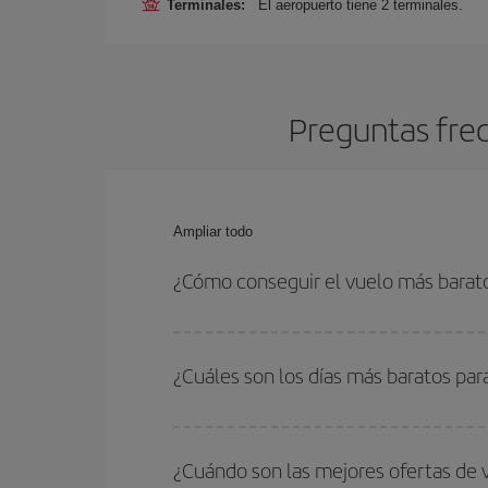
Terminales:
El aeropuerto tiene 2 terminales.
Preguntas fre
Ampliar todo
¿Cómo conseguir el vuelo más barat
Podrás ahorrar en tu billete de avión y conseguir
vuelta. Además, si no tienes decidido un destino c
¿Cuáles son los días más baratos par
Para saber qué días te saldrá más económico vol
quieres ir y en qué fechas habías pensado viajar
¿Cuándo son las mejores ofertas de
para que puedas encontrar la mejor oferta. Ademá