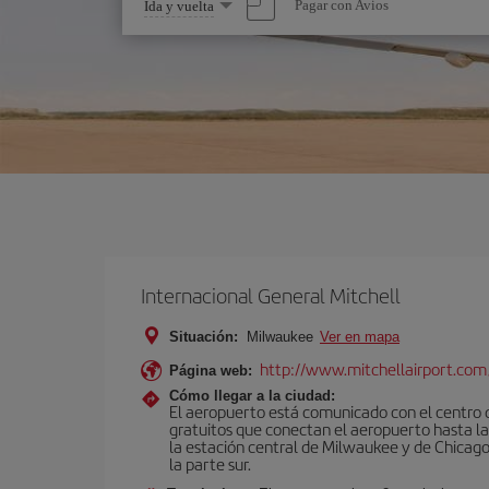
Seleccione
Pagar con Avios
Ida y vuelta
una
opción
Internacional General Mitchell
Situación:
Milwaukee
Ver en mapa
http://www.mitchellairport.com
Página web:
Cómo llegar a la ciudad:
El aeropuerto está comunicado con el centro d
gratuitos que conectan el aeropuerto hasta la 
la estación central de Milwaukee y de Chicago.
la parte sur.