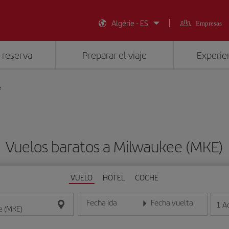
Algérie - ES
Empresas
 reserva
Preparar el viaje
Experien
e
Vuelos baratos a Milwaukee (MKE)
VUELO
HOTEL
COCHE
Fecha ida
Fecha vuelta
1
A
Introduce la fecha en formato día/mes/año
Introduce la fecha en format