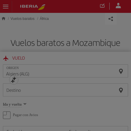
Saltar al contenido principal
Vuelos baratos
África
Vuelos baratos a Mozambique
VUELO
ORIGEN
Destino
Seleccione
Ida y vuelta
una
opción
Pagar con Avios