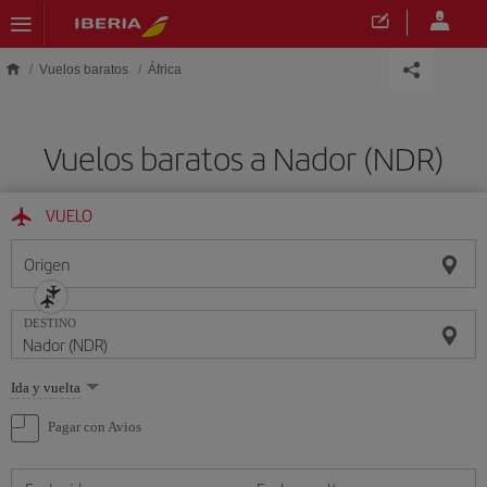
Saltar al contenido principal
Vuelos baratos
África
Vuelos baratos a Nador (NDR)
VUELO
Origen
DESTINO
Seleccione
Ida y vuelta
una
opción
Pagar con Avios