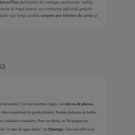
Iberia Plus
disfrutarás de ventajas exclusivas: tarifas
coche al mejor precio, un conductor adicional gratuito
uiler que luego podrás
canjear por billetes de avión y
ua
or descubrir. Con sus enormes lagos, esta
tierra de playas,
te ofrece multitud de posibilidades. Podrás disfrutar de bellas
sus ciudades coloniales. Pero sin duda, en Nicaragua no
ado “el mar de agua dulce” en
Ometepe
. Una isla idílica de