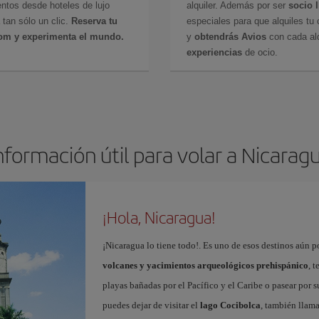
ntos desde hoteles de lujo
alquiler. Además por ser
socio 
 tan sólo un clic.
Reserva tu
especiales para que alquiles tu 
com y experimenta el mundo.
y
obtendrás Avios
con cada alq
experiencias
de ocio.
nformación útil para volar a Nicarag
¡Hola, Nicaragua!
¡Nicaragua lo tiene todo!. Es uno de esos destinos aún p
volcanes y yacimientos arqueológicos prehispánico
, 
playas bañadas por el Pacífico y el Caribe o pasear por 
puedes dejar de visitar el
lago Cocibolca
, también llam