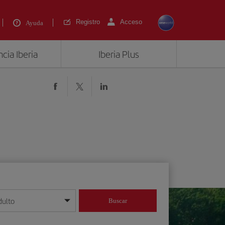
Registro
Acceso
Ayuda
cia Iberia
Iberia Plus
dulto
Buscar
o día/mes/año