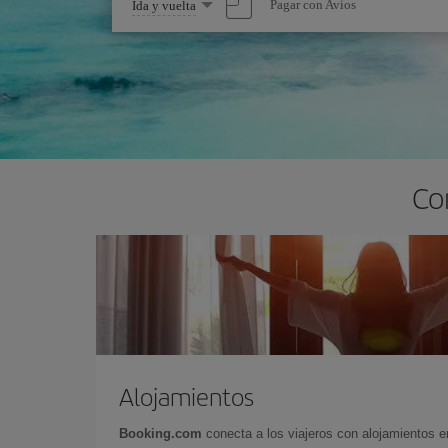
Seleccione
Pagar con Avios
Ida y vuelta
una
opción
Co
Alojamientos
Booking.com
conecta a los viajeros con alojamientos 