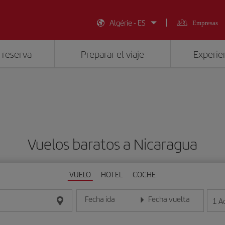
Algérie - ES
Empresas
 reserva
Preparar el viaje
Experien
Vuelos baratos a Nicaragua
VUELO
HOTEL
COCHE
Fecha ida
Fecha vuelta
1
A
Introduce la fecha en formato día/mes/año
Introduce la fecha en format