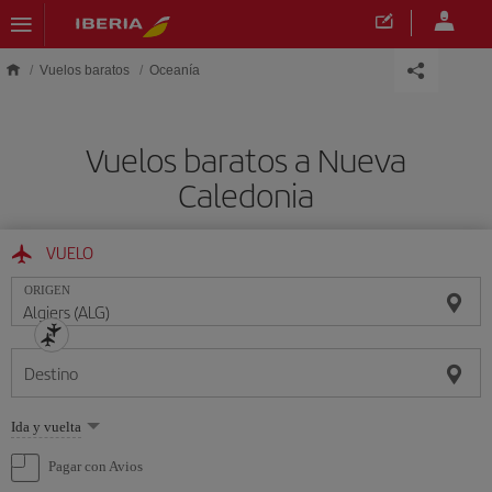
Saltar al contenido principal
Vuelos baratos
Oceanía
Vuelos baratos a Nueva
Caledonia
VUELO
ORIGEN
Destino
Seleccione
Ida y vuelta
una
opción
Pagar con Avios