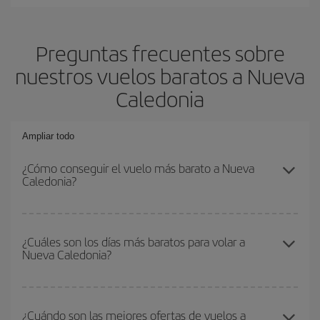
Preguntas frecuentes sobre
nuestros vuelos baratos a Nueva
Caledonia
Ampliar todo
¿Cómo conseguir el vuelo más barato a Nueva
Caledonia?
Podrás ahorrar en tu billete de avión y conseguir el vuelo más
barato si evitas temporadas altas, compras con antelación y
¿Cuáles son los días más baratos para volar a
Nueva Caledonia?
puedes ser flexible con las fechas y horarios de ida y vuelta.
Además, si no tienes decidido un destino concreto para tu viaje,
mira nuestras ofertas y déjate inspirar: seguro que encuentras el
Para saber qué días te saldrá más económico volar, solo tienes
vuelo más barato.
que empezar una consulta en nuestro
buscador de vuelos
¿Cuándo son las mejores ofertas de vuelos a