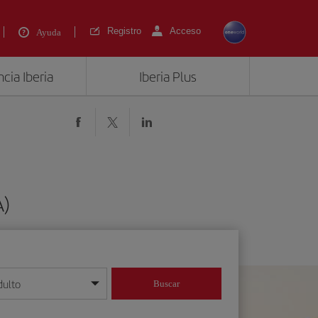
Registro
Acceso
Ayuda
cia Iberia
Iberia Plus
A)
dulto
Buscar
o día/mes/año