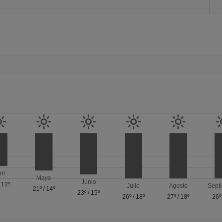
ril
Mayo
Junio
/
12º
Julio
Agosto
Sept
21º
/
14º
23º
/
15º
26º
/
18º
27º
/
18º
26º