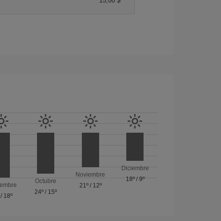
15,00 $
Diciembre
Noviembre
18º
/
9º
Octubre
iembre
21º
/
12º
24º
/
15º
/
18º