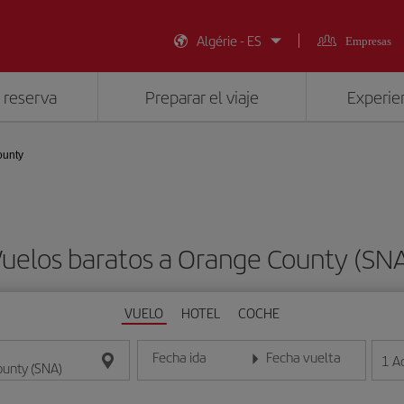
Algérie - ES
Empresas
 reserva
Preparar el viaje
Experien
ounty
uelos baratos a Orange County (SN
VUELO
HOTEL
COCHE
Fecha ida
Fecha vuelta
1
A
Introduce la fecha en formato día/mes/año
Introduce la fecha en format