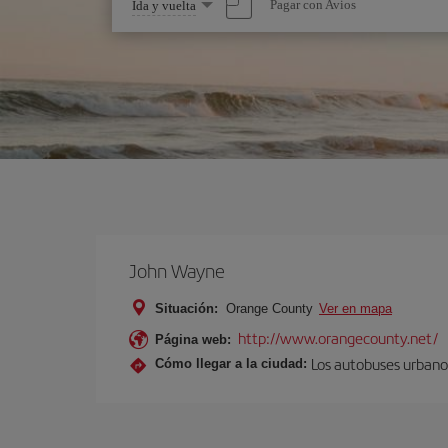
Seleccione
Pagar con Avios
Ida y vuelta
una
opción
John Wayne
Situación:
Orange County
Ver en mapa
http://www.orangecounty.net/
Página web:
Los autobuses urbanos
Cómo llegar a la ciudad: