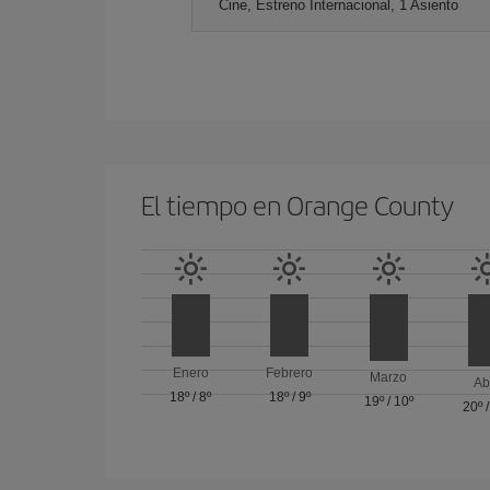
Cine, Estreno Internacional, 1 Asiento
El tiempo en Orange County
Enero
Febrero
Marzo
Ab
18º
/
8º
18º
/
9º
19º
/
10º
20º