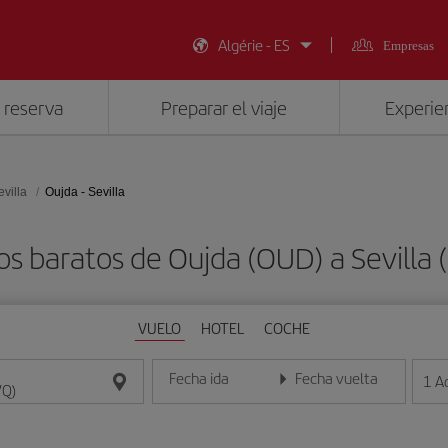
Algérie - ES
Empresas
 reserva
Preparar el viaje
Experien
evilla
Oujda - Sevilla
os baratos de Oujda (OUD) a Sevilla 
VUELO
HOTEL
COCHE
Fecha ida
Fecha vuelta
1
A
Introduce la fecha en formato día/mes/año
Introduce la fecha en format