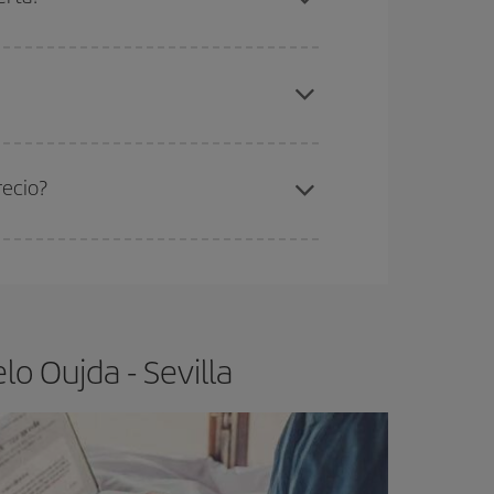
elo y de que las tarifas más baratas (turista)
jda-Sevilla-dest
.
ra el vuelo más barato.
recio?
ser flexible.
Lo normal es que
cuanto antes
 poco abiertos, podrás
elegir el precio más
o Oujda - Sevilla