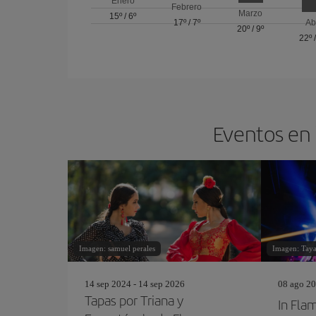
Enero
Febrero
Marzo
15º
/
6º
17º
/
7º
Ab
20º
/
9º
22º
Eventos en 
Imagen: samuel perales
Imagen: Tay
14 sep 2024 - 14 sep 2026
08 ago 20
Tapas por Triana y
In Fla