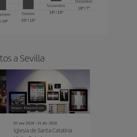
Diciembre
Noviembre
16º
/
7º
19º
/
10º
Octubre
iembre
25º
/
15º
/
19º
os a Sevilla
Imagen: Rawpixel.com
01 ene 2026 - 31 dic 2026
Iglesia de Santa Catalina