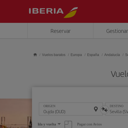
Saltar al contenido principal
Reservar
Gestionar
Vuelos baratos
Europa
España
Andalucía
S
Vuel
ORIGEN
DESTINO
Seleccione
Pagar con Avios
Ida y vuelta