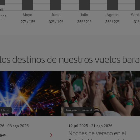
ril
Mayo
Junio
Julio
Agosto
Sept
/
11º
27º
/
15º
32º
/
19º
35º
/
21º
35º
/
22º
31º
los destinos de nuestros vuelos barat
a Ovod
Imagen: bbernard
26 - 08 ago 2026
12 jul 2025 - 21 ago 2026
Noches de verano en el
mes