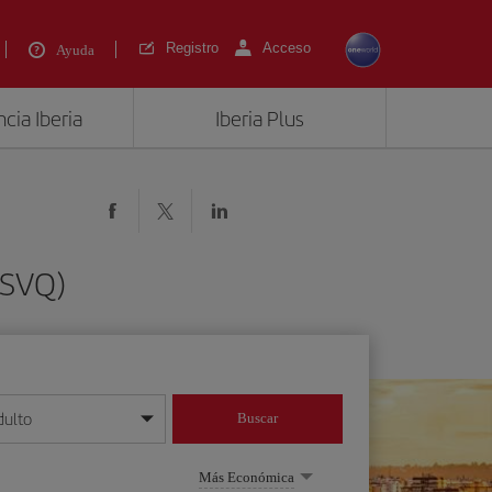
Registro
Acceso
Ayuda
cia Iberia
Iberia Plus
(SVQ)
dulto
Buscar
o día/mes/año
Más Económica