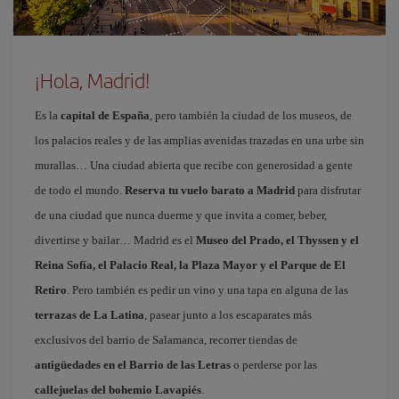
¡Hola, Madrid!
Es la
capital de España
, pero también la ciudad de los museos, de
los palacios reales y de las amplias avenidas trazadas en una urbe sin
murallas… Una ciudad abierta que recibe con generosidad a gente
de todo el mundo.
Reserva tu vuelo barato a Madrid
para disfrutar
de una ciudad que nunca duerme y que invita a comer, beber,
divertirse y bailar… Madrid es el
Museo del Prado, el Thyssen y el
Reina Sofía, el Palacio Real, la Plaza Mayor y el Parque de El
Retiro
. Pero también es pedir un vino y una tapa en alguna de las
terrazas de La Latina
, pasear junto a los escaparates más
exclusivos del barrio de Salamanca, recorrer tiendas de
antigüedades en el Barrio de las Letras
o perderse por las
callejuelas del bohemio Lavapiés
.