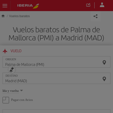
Saltar al contenido principal
Vuelos baratos
Vuelos baratos de Palma de
Mallorca (PMI) a Madrid (MAD)
VUELO
ORIGEN
DESTINO
Seleccione
Ida y vuelta
una
opción
Pagar con Avios