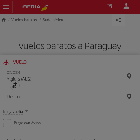
Saltar al contenido principal
Vuelos baratos
Sudamérica
Vuelos baratos a Paraguay
VUELO
ORIGEN
Destino
Seleccione
Ida y vuelta
una
opción
Pagar con Avios