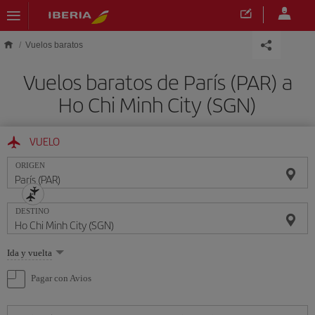
Saltar al contenido principal
Vuelos baratos
Vuelos baratos de París (PAR) a
Ho Chi Minh City (SGN)
VUELO
ORIGEN
DESTINO
Seleccione
Ida y vuelta
una
opción
Pagar con Avios