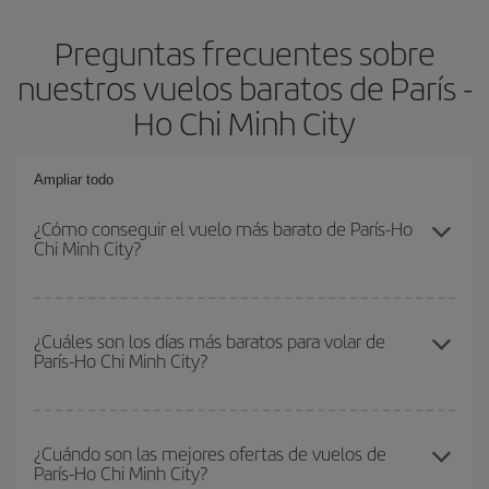
Preguntas frecuentes sobre
nuestros vuelos baratos de París -
Ho Chi Minh City
Ampliar todo
¿Cómo conseguir el vuelo más barato de París-Ho
Chi Minh City?
Podrás ahorrar en tu billete de avión de París-Ho Chi Minh City-
dest y conseguir el vuelo más barato si evitas temporadas altas,
¿Cuáles son los días más baratos para volar de
París-Ho Chi Minh City?
compras con antelación y puedes ser flexible con las fechas y
horarios de ida y vuelta.
Para saber qué días te saldrá más económico volar, solo tienes
que empezar una consulta en nuestro
buscador de vuelos
¿Cuándo son las mejores ofertas de vuelos de
París-Ho Chi Minh City?
baratos
. Dinos desde dónde vuelas, a dónde quieres ir y en qué