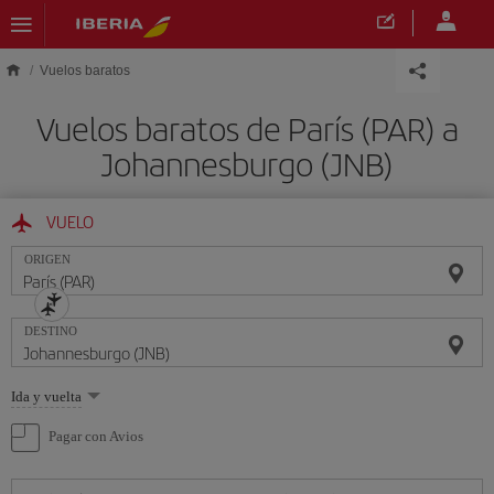
Saltar al contenido principal
Vuelos baratos
Vuelos baratos de París (PAR) a
Johannesburgo (JNB)
VUELO
ORIGEN
DESTINO
Seleccione
Ida y vuelta
una
opción
Pagar con Avios