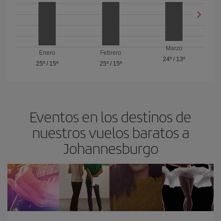
Marzo
Enero
Febrero
24º
/
13º
25º
/
15º
25º
/
15º
Eventos en los destinos de
nuestros vuelos baratos a
Johannesburgo