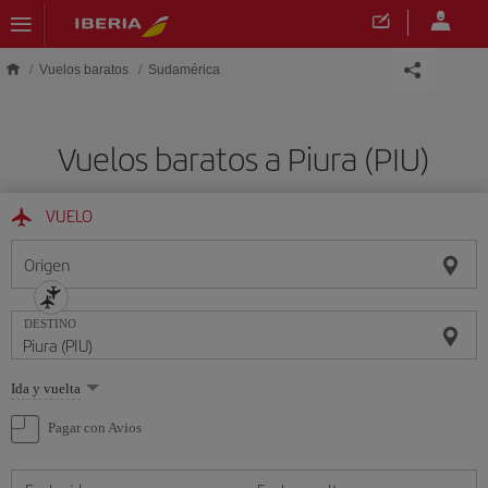
Saltar al contenido principal
Vuelos baratos
Sudamérica
Vuelos baratos a Piura (PIU)
VUELO
Origen
DESTINO
Seleccione
Ida y vuelta
una
opción
Pagar con Avios