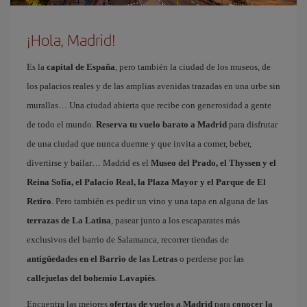
¡Hola, Madrid!
Es la
capital de España
, pero también la ciudad de los museos, de
los palacios reales y de las amplias avenidas trazadas en una urbe sin
murallas… Una ciudad abierta que recibe con generosidad a gente
de todo el mundo.
Reserva tu vuelo barato a Madrid
para disfrutar
de una ciudad que nunca duerme y que invita a comer, beber,
divertirse y bailar… Madrid es el
Museo del Prado, el Thyssen y el
Reina Sofía, el Palacio Real, la Plaza Mayor y el Parque de El
Retiro
. Pero también es pedir un vino y una tapa en alguna de las
terrazas de La Latina
, pasear junto a los escaparates más
exclusivos del barrio de Salamanca, recorrer tiendas de
antigüedades en el Barrio de las Letras
o perderse por las
callejuelas del bohemio Lavapiés
.
Encuentra las mejores
ofertas de vuelos a Madrid
para
conocer la