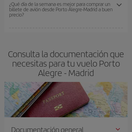
precio según tus necesidades de viaje. La tarifa básica, te
¿Qué día de la semana es mejor para comprar un
billete de avión desde Porto Alegre-Madrid a buen
asegura el vuelo más barato.
precio?
Cualquier día de la semana puedes encontrar vuelos baratos. Las
claves para encontrar los mejores precios son
anticiparte y ser
flexible.
Lo normal es que
cuanto antes
reserves tus billetes de
Consulta la documentación que
avión más baratos te saldrán. Además, si buscas los vuelos con
las fechas y los horarios del viaje un poco abiertos, podrás
elegir
necesitas para tu vuelo Porto
el precio más barato.
Alegre - Madrid
Documentación general