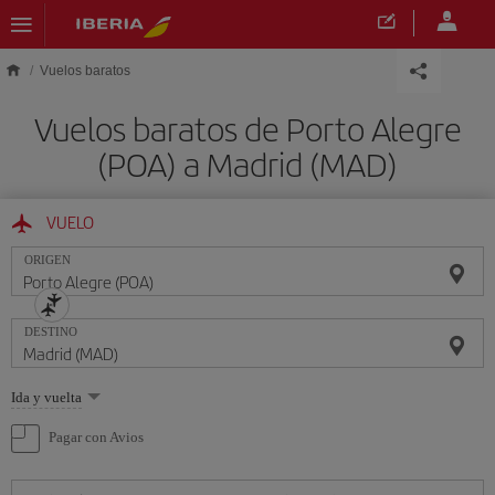
Saltar al contenido principal
Vuelos baratos
Vuelos baratos de Porto Alegre
(POA) a Madrid (MAD)
VUELO
ORIGEN
DESTINO
Seleccione
Ida y vuelta
una
opción
Pagar con Avios