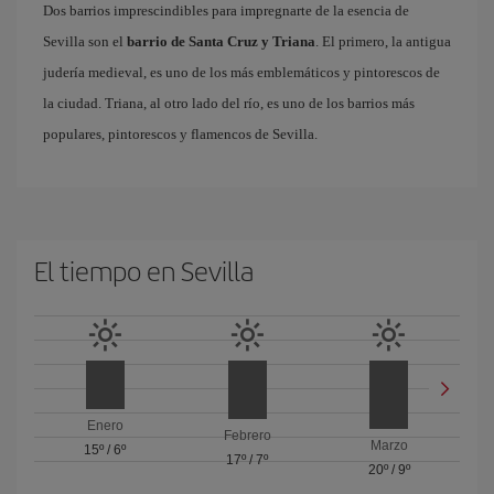
Dos barrios imprescindibles para impregnarte de la esencia de
Sevilla son el
barrio de Santa Cruz y Triana
. El primero, la antigua
judería medieval, es uno de los más emblemáticos y pintorescos de
la ciudad. Triana, al otro lado del río, es uno de los barrios más
populares, pintorescos y flamencos de Sevilla.
El tiempo en Sevilla
Enero
Febrero
Marzo
15º
/
6º
17º
/
7º
20º
/
9º