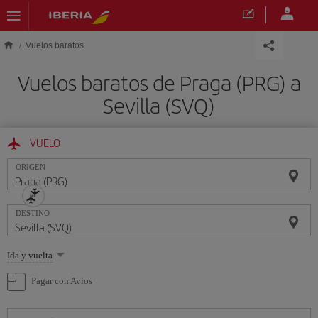
Saltar al contenido principal
Vuelos baratos
Vuelos baratos de Praga (PRG) a
Sevilla (SVQ)
VUELO
ORIGEN
DESTINO
Seleccione
Ida y vuelta
una
opción
Pagar con Avios