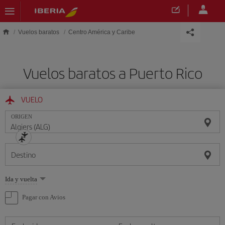
Saltar al contenido principal
Vuelos baratos
Centro América y Caribe
Vuelos baratos a Puerto Rico
VUELO
ORIGEN
Destino
Seleccione
Ida y vuelta
una
opción
Pagar con Avios