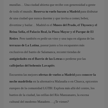
murallas… Una ciudad abierta que recibe con generosidad a gente
de todo el mundo.
Reserva tu vuelo barato a Madrid
para disfrutar
de una ciudad que nunca duerme y que invita a comer, beber,
divertirse y bailar… Madrid es el
Museo del Prado, el Thyssen y el
Reina Sofía, el Palacio Real, la Plaza Mayor y el Parque de El
Retiro
. Pero también es pedir un vino y una tapa en alguna de las
terrazas de La Latina
, pasear junto a los escaparates más
exclusivos del barrio de Salamanca, recorrer tiendas de
antigüedades en el Barrio de las Letras
o perderse por las
callejuelas del bohemio Lavapiés
.
Encuentra las mejores
ofertas de vuelos a Madrid
para
conocer la
noche madrileña
en la alternativa Malasaña o en Chueca, epicentro
europeo de la comunidad LGTBI. Explora más allá del centro, los
barrios de la ciudad, las orillas del Río Manzanares, la escena
cultural del moderno Matadero… ¿Te vienes?