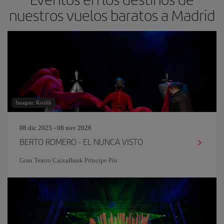
nuestros vuelos baratos a Madrid
Imagen: Kozlik
08 dic 2025 - 08 nov 2026
BERTO ROMERO - EL NUNCA VISTO
Gran Teatro CaixaBank Príncipe Pío