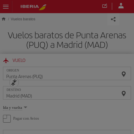
Saltar al contenido principal
Vuelos baratos
Vuelos baratos de Punta Arenas
(PUQ) a Madrid (MAD)
VUELO
ORIGEN
DESTINO
Seleccione
Ida y vuelta
una
opción
Pagar con Avios