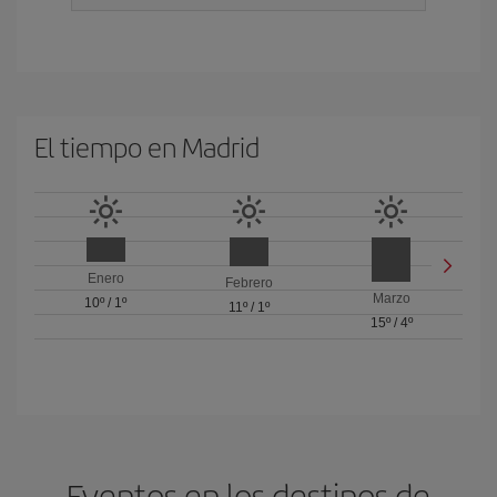
El tiempo en Madrid
Enero
Febrero
Marzo
10º
/
1º
11º
/
1º
15º
/
4º
Eventos en los destinos de