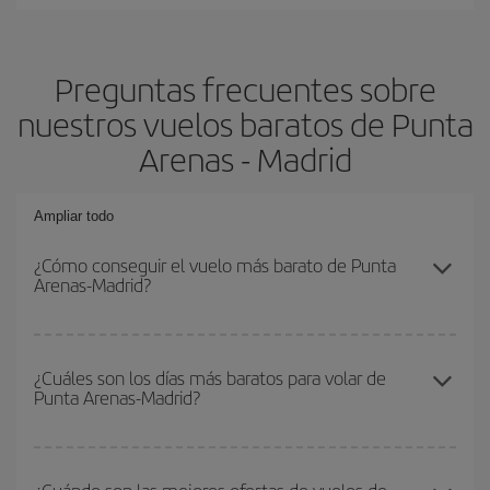
Preguntas frecuentes sobre
nuestros vuelos baratos de Punta
Arenas - Madrid
Ampliar todo
¿Cómo conseguir el vuelo más barato de Punta
Arenas-Madrid?
Podrás ahorrar en tu billete de avión de Punta Arenas-Madrid-dest
y conseguir el vuelo más barato si evitas temporadas altas,
¿Cuáles son los días más baratos para volar de
Punta Arenas-Madrid?
compras con antelación y puedes ser flexible con las fechas y
horarios de ida y vuelta.
Para saber qué días te saldrá más económico volar, solo tienes
que empezar una consulta en nuestro
buscador de vuelos