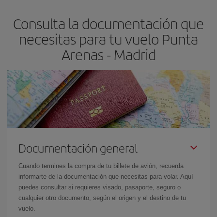
flexible.
Lo normal es que
cuanto antes
reserves tus billetes de
Consulta la documentación que
avión más baratos te saldrán. Además, si buscas los vuelos con
las fechas y los horarios del viaje un poco abiertos, podrás
elegir
necesitas para tu vuelo Punta
el precio más barato.
Arenas - Madrid
Documentación general
Cuando termines la compra de tu billete de avión, recuerda
informarte de la documentación que necesitas para volar. Aquí
puedes consultar si requieres visado, pasaporte, seguro o
cualquier otro documento, según el origen y el destino de tu
vuelo.