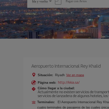
Seleccione
Pagar con Avios
Ida y vuelta
una
opción
Aeropuerto Internacional Rey Khalid
Situación:
Riyadh
Ver en mapa
http://kkia.sa/
Página web:
Cómo llegar a la ciudad:
Actualmente no existen servicios de transporte
servicios de lanzadera de algunos hoteles, los t
Terminales:
El Aeropuerto Internacional Rey Kha
cuatro terminales de pasajeros de las cuales únic