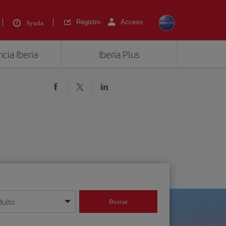
Registro
Acceso
Ayuda
cia Iberia
Iberia Plus
dulto
Buscar
o día/mes/año