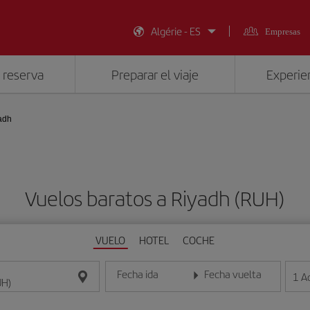
Algérie - ES
Empresas
 reserva
Preparar el viaje
Experien
adh
Vuelos baratos a Riyadh (RUH)
VUELO
HOTEL
COCHE
Fecha ida
Fecha vuelta
1
A
Introduce la fecha en formato día/mes/año
Introduce la fecha en format