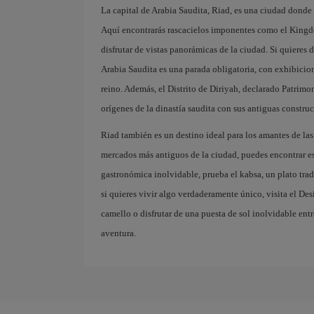
La capital de Arabia Saudita, Riad, es una ciudad donde
Aquí encontrarás rascacielos imponentes como el Kingd
disfrutar de vistas panorámicas de la ciudad. Si quieres 
Arabia Saudita es una parada obligatoria, con exhibiciones
reino. Además, el Distrito de Diriyah, declarado Patrim
orígenes de la dinastía saudita con sus antiguas constru
Riad también es un destino ideal para los amantes de las
mercados más antiguos de la ciudad, puedes encontrar esp
gastronómica inolvidable, prueba el kabsa, un plato trad
si quieres vivir algo verdaderamente único, visita el De
camello o disfrutar de una puesta de sol inolvidable ent
aventura.