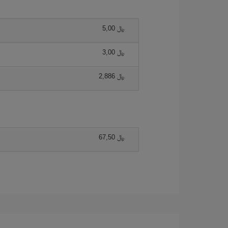
5,00 ﷼
3,00 ﷼
2,886 ﷼
67,50 ﷼