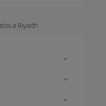
atos a Riyadh
es ser flexible con las fechas y horarios de ida y
cuentras el vuelo más barato.
ratos
. Dinos desde dónde vuelas, a dónde
ra días cercanos
, tanto de ida como de vuelta,
gunos
horarios
puede que te hagan ahorrar aún