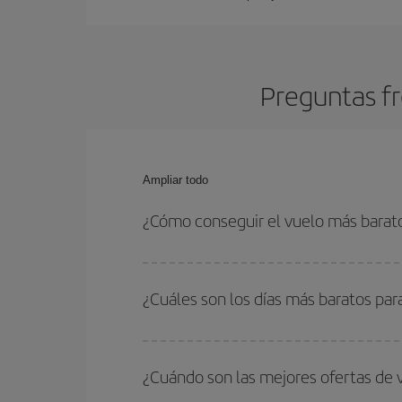
Preguntas fr
Ampliar todo
¿Cómo conseguir el vuelo más barat
Podrás ahorrar en tu billete de avión y conseguir
vuelta. Además, si no tienes decidido un destino c
¿Cuáles son los días más baratos par
Para saber qué días te saldrá más económico vol
quieres ir y en qué fechas habías pensado viajar
¿Cuándo son las mejores ofertas de 
para que puedas encontrar la mejor oferta. Ademá