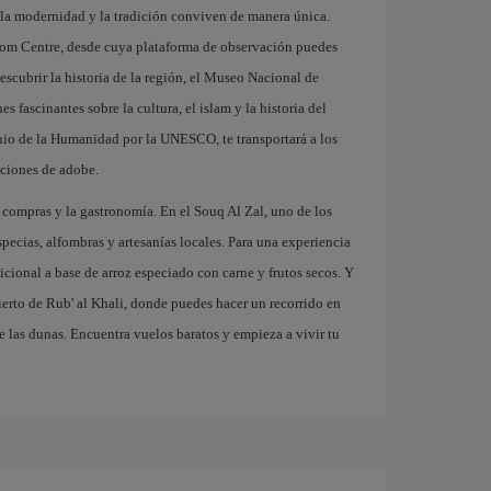
 la modernidad y la tradición conviven de manera única.
om Centre, desde cuya plataforma de observación puedes
descubrir la historia de la región, el Museo Nacional de
 fascinantes sobre la cultura, el islam y la historia del
onio de la Humanidad por la UNESCO, te transportará a los
cciones de adobe.
 compras y la gastronomía. En el Souq Al Zal, uno de los
ecias, alfombras y artesanías locales. Para una experiencia
icional a base de arroz especiado con carne y frutos secos. Y
sierto de Rub' al Khali, donde puedes hacer un recorrido en
re las dunas. Encuentra vuelos baratos y empieza a vivir tu