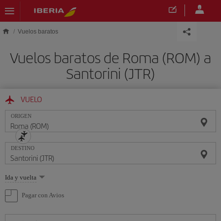
Saltar al contenido principal
Vuelos baratos
Vuelos baratos de Roma (ROM) a
Santorini (JTR)
VUELO
ORIGEN
DESTINO
Seleccione
Ida y vuelta
una
opción
Pagar con Avios