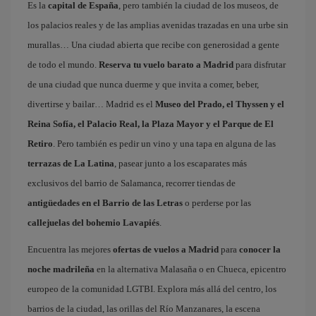
Es la
capital de España
, pero también la ciudad de los museos, de
los palacios reales y de las amplias avenidas trazadas en una urbe sin
murallas… Una ciudad abierta que recibe con generosidad a gente
de todo el mundo.
Reserva tu vuelo barato a Madrid
para disfrutar
de una ciudad que nunca duerme y que invita a comer, beber,
divertirse y bailar… Madrid es el
Museo del Prado, el Thyssen y el
Reina Sofía, el Palacio Real, la Plaza Mayor y el Parque de El
Retiro
. Pero también es pedir un vino y una tapa en alguna de las
terrazas de La Latina
, pasear junto a los escaparates más
exclusivos del barrio de Salamanca, recorrer tiendas de
antigüedades en el Barrio de las Letras
o perderse por las
callejuelas del bohemio Lavapiés
.
Encuentra las mejores
ofertas de vuelos a Madrid
para
conocer la
noche madrileña
en la alternativa Malasaña o en Chueca, epicentro
europeo de la comunidad LGTBI. Explora más allá del centro, los
barrios de la ciudad, las orillas del Río Manzanares, la escena