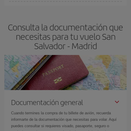
Cualquier día de la semana puedes encontrar vuelos baratos. Las
claves para encontrar los mejores precios son
anticiparte y ser
flexible.
Lo normal es que
cuanto antes
reserves tus billetes de
Consulta la documentación que
avión más baratos te saldrán. Además, si buscas los vuelos con
las fechas y los horarios del viaje un poco abiertos, podrás
elegir
necesitas para tu vuelo San
el precio más barato.
Salvador - Madrid
Documentación general
Cuando termines la compra de tu billete de avión, recuerda
informarte de la documentación que necesitas para volar. Aquí
puedes consultar si requieres visado, pasaporte, seguro o