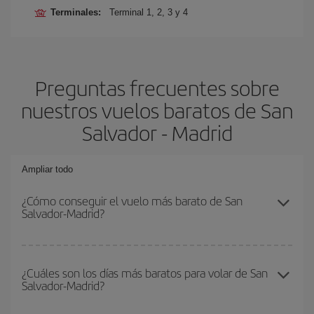
Terminales:
Terminal 1, 2, 3 y 4
Preguntas frecuentes sobre
nuestros vuelos baratos de San
Salvador - Madrid
Ampliar todo
¿Cómo conseguir el vuelo más barato de San
Salvador-Madrid?
Podrás ahorrar en tu billete de avión de San Salvador-Madrid-dest
y conseguir el vuelo más barato si evitas temporadas altas,
¿Cuáles son los días más baratos para volar de San
Salvador-Madrid?
compras con antelación y puedes ser flexible con las fechas y
horarios de ida y vuelta.