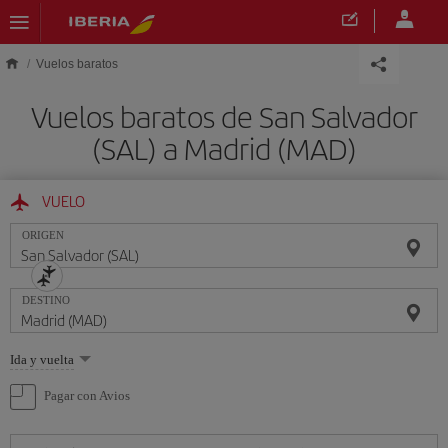
Saltar al contenido principal
Vuelos baratos
Vuelos baratos de San Salvador
(SAL) a Madrid (MAD)
VUELO
ORIGEN
DESTINO
Seleccione
Ida y vuelta
una
opción
Pagar con Avios