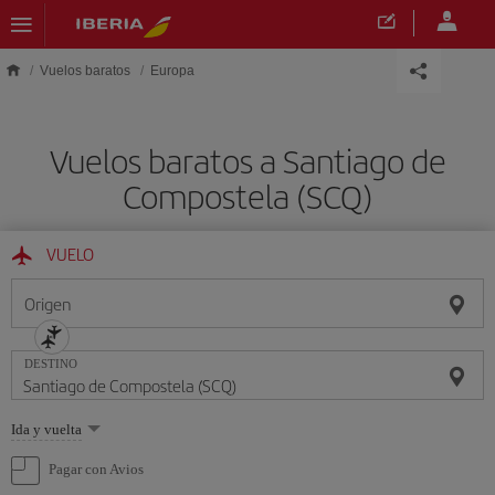
Saltar al contenido principal
Vuelos baratos
Europa
Vuelos baratos a Santiago de
Compostela (SCQ)
VUELO
Origen
DESTINO
Seleccione
Ida y vuelta
una
opción
Pagar con Avios