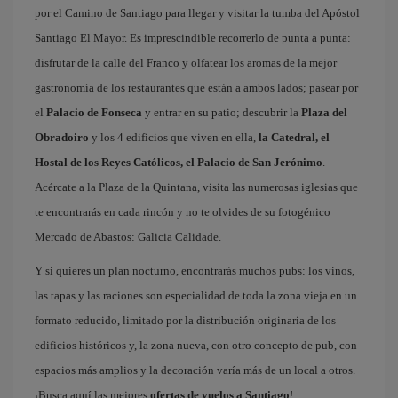
por el Camino de Santiago para llegar y visitar la tumba del Apóstol
Santiago El Mayor. Es imprescindible recorrerlo de punta a punta:
disfrutar de la calle del Franco y olfatear los aromas de la mejor
gastronomía de los restaurantes que están a ambos lados; pasear por
el
Palacio de Fonseca
y entrar en su patio; descubrir la
Plaza del
Obradoiro
y los 4 edificios que viven en ella,
la Catedral, el
Hostal de los Reyes Católicos, el Palacio de San Jerónimo
.
Acércate a la Plaza de la Quintana, visita las numerosas iglesias que
te encontrarás en cada rincón y no te olvides de su fotogénico
Mercado de Abastos: Galicia Calidade.
Y si quieres un plan nocturno, encontrarás muchos pubs: los vinos,
las tapas y las raciones son especialidad de toda la zona vieja en un
formato reducido, limitado por la distribución originaria de los
edificios históricos y, la zona nueva, con otro concepto de pub, con
espacios más amplios y la decoración varía más de un local a otros.
¡Busca aquí las mejores
ofertas de vuelos a Santiago
!