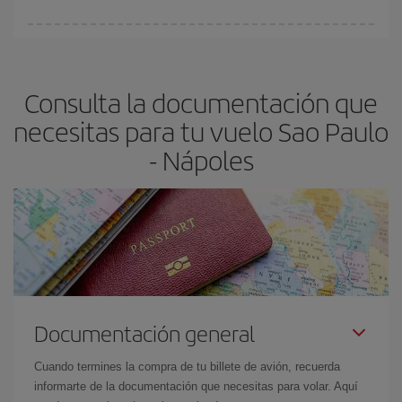
fundamental
para conseguir
vuelos baratos a Sao Paulo-
En Iberia, tenemos distintas tarifas para garantizarte el mejor
Nápoles-dest
.
precio según tus necesidades de viaje. La tarifa básica, te
asegura el vuelo más barato.
Consulta la documentación que
necesitas para tu vuelo Sao Paulo
- Nápoles
Documentación general
Cuando termines la compra de tu billete de avión, recuerda
informarte de la documentación que necesitas para volar. Aquí