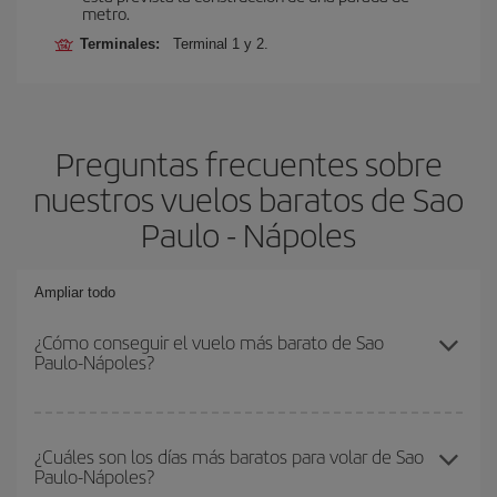
metro.
Terminales:
Terminal 1 y 2.
Preguntas frecuentes sobre
nuestros vuelos baratos de Sao
Paulo - Nápoles
Ampliar todo
¿Cómo conseguir el vuelo más barato de Sao
Paulo-Nápoles?
Podrás ahorrar en tu billete de avión de Sao Paulo-Nápoles-dest y
conseguir el vuelo más barato si evitas temporadas altas,
¿Cuáles son los días más baratos para volar de Sao
Paulo-Nápoles?
compras con antelación y puedes ser flexible con las fechas y
horarios de ida y vuelta.