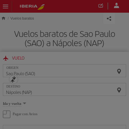
Saltar al contenido principal
Vuelos baratos
Vuelos baratos de Sao Paulo
(SAO) a Nápoles (NAP)
VUELO
ORIGEN
DESTINO
Seleccione
Ida y vuelta
una
opción
Pagar con Avios