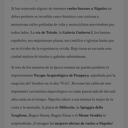
Si has reservado alguno de nuestros
vuelos baratos a Nápoles
no
debes perderte su increíble casco histórico con curiosas y
misteriosas calles pobladas de vida y motocicletas moviéndose por
todos lados. La
vía de Toledo
, la
Galería Umberto I
, los barrios
españoles, sus majestuosas plazas, sus castillos e iglesias harán que
no te olvides de la experiencia vivida. Bajo tierra se esconde otra
ciudad repleta de túneles y galerías subterráneas.
Si eres de los amantes de la época romana no puedes perderte el
impresionante
Parque Arqueológico de Pompeya
, sepultado por la
erupción del Vesubio en el año 79 d.C. Recorrer las calles de este
importante yacimiento arqueológico es como pasear más de dos mil
años atrás en el tiempo. Nápoles ofrece a sus turistas lo mejor de la
costa y la montaña, la playa de
Miliscola
, la
Spiaggia dello
Scoglione
, Bagno Sirena, Bagno Elena o el
Monte Vesubio
te
sorprenderán. ¡Consigue las
mejores ofertas de vuelos a Nápoles
!