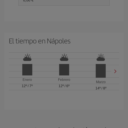
8,00 €
El tiempo en Nápoles
Enero
Febrero
Marzo
12º
/
7º
12º
/
6º
14º
/
8º