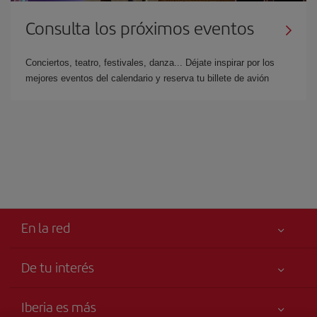
Consulta los próximos eventos
Conciertos, teatro, festivales, danza... Déjate inspirar por los
mejores eventos del calendario y reserva tu billete de avión
En la red
De tu interés
Tu seguridad es lo primero
Iberia es más
Accesibilidad