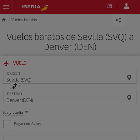
Saltar al contenido principal
Vuelos baratos
Vuelos baratos de Sevilla (SVQ) a
Denver (DEN)
VUELO
ORIGEN
DESTINO
Seleccione
Ida y vuelta
una
opción
Pagar con Avios