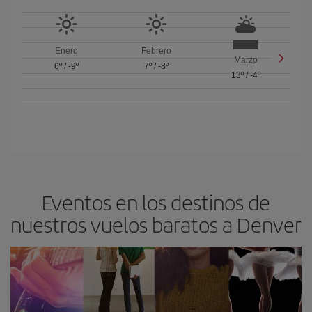
Enero
Febrero
Marzo
6º
/
-9º
7º
/
-8º
13º
/
-4º
Eventos en los destinos de
nuestros vuelos baratos a Denver