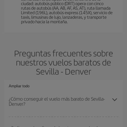
ciudad: autobús público (DRT) opera con cinco
rutas de autobús (AA, AB, AF, AS, AT), ruta llamada
Limited (196L), autobús express (145X), servicio de
taxis, limusinas de lujo, lanzaderas, y transporte
privado hacia la montaña.
Preguntas frecuentes sobre
nuestros vuelos baratos de
Sevilla - Denver
Ampliar todo
¿Cómo conseguir el vuelo más barato de Sevilla-
Denver?
Podrás ahorrar en tu billete de avión de Sevilla-Denver-dest y
conseguir el vuelo más barato si evitas temporadas altas,