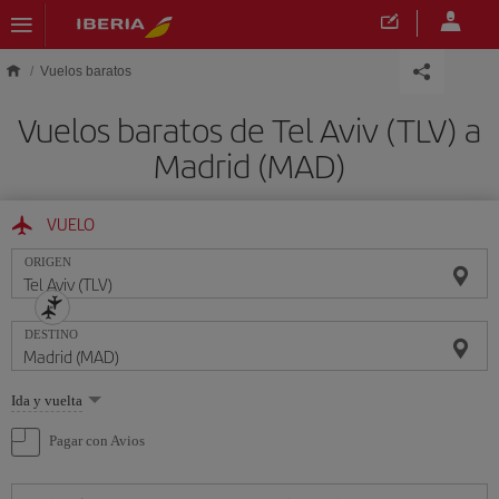
Saltar al contenido principal
Vuelos baratos
Vuelos baratos de Tel Aviv (TLV) a
Madrid (MAD)
VUELO
ORIGEN
DESTINO
Seleccione
Ida y vuelta
una
opción
Pagar con Avios