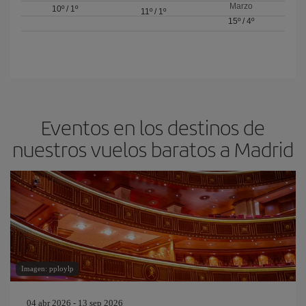
Marzo
10º
/
1º
11º
/
1º
15º
/
4º
Eventos en los destinos de
nuestros vuelos baratos a Madrid
Imagen: pploylp
04 abr 2026 - 13 sep 2026