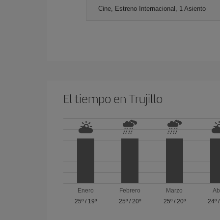
Cine, Estreno Internacional, 1 Asiento
El tiempo en Trujillo
Enero
Febrero
Marzo
Ab
25º
/
19º
25º
/
20º
25º
/
20º
24º