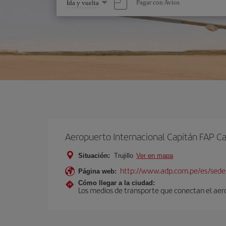
Seleccione
Pagar con Avios
Ida y vuelta
una
opción
Aeropuerto Internacional Capitán FAP Car
Situación:
Trujillo
Ver en mapa
http://www.adp.com.pe/es/sede/t
Página web:
Cómo llegar a la ciudad:
Los medios de transporte que conectan el aerop