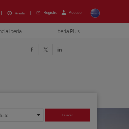
Registro
Acceso
Ayuda
cia Iberia
Iberia Plus
dulto
Buscar
o día/mes/año