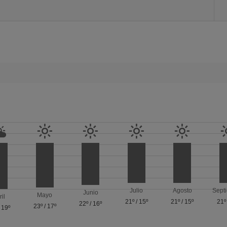
Julio
Agosto
Sept
Junio
Mayo
ril
21º
/
15º
21º
/
15º
21º
22º
/
16º
23º
/
17º
/
19º