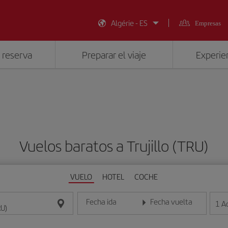
Algérie - ES
Empresas
 reserva
Preparar el viaje
Experien
Vuelos baratos a Trujillo (TRU)
VUELO
HOTEL
COCHE
Fecha ida
Fecha vuelta
1
A
Introduce la fecha en formato día/mes/año
Introduce la fecha en format