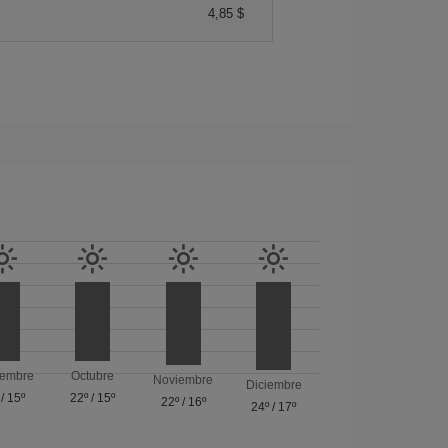
4,85 $
iembre
Octubre
Noviembre
Diciembre
/
15º
22º
/
15º
22º
/
16º
24º
/
17º