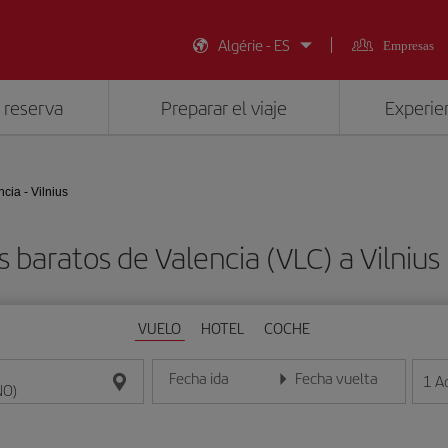
Algérie - ES
Empresas
 reserva
Preparar el viaje
Experien
ncia - Vilnius
s baratos de Valencia (VLC) a Vilnius
VUELO
HOTEL
COCHE
Fecha ida
Fecha vuelta
1
A
Introduce la fecha en formato día/mes/año
Introduce la fecha en format