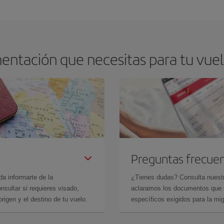
arte el mejor precio según tus necesidades de viaje. La tarifa básica, te asegu
ntación que necesitas para tu vuelo
Preguntas frecue
da informarte de la
¿Tienes dudas? Consulta nues
sultar si requieres visado,
aclaramos los documentos que ne
rigen y el destino de tu vuelo.
específicos exigidos para la mi