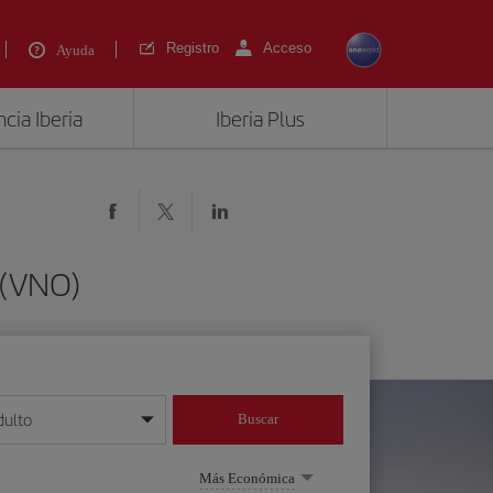
Registro
Acceso
Ayuda
cia Iberia
Iberia Plus
 (VNO)
dulto
Buscar
o día/mes/año
Más Económica