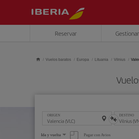
Saltar al contenido principal
Reservar
Gestionar
Vuelos baratos
Europa
Lituania
Vilnius
Vale
Vuelo
ORIGEN
DESTINO
Seleccione
Pagar con Avios
Ida y vuelta