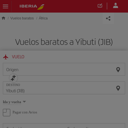
Saltar al contenido principal
Vuelos baratos
África
Vuelos baratos a Yibuti (JIB)
VUELO
Origen
DESTINO
Seleccione
Ida y vuelta
una
opción
Pagar con Avios