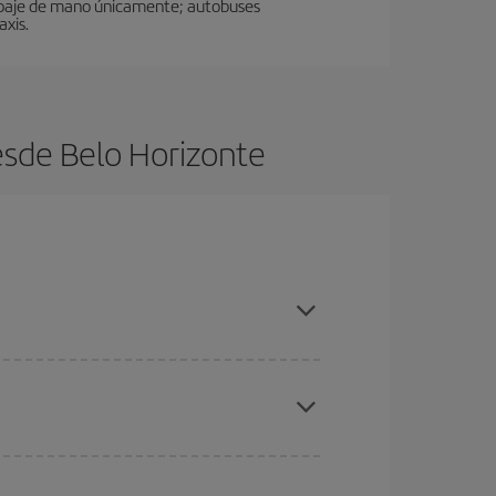
uipaje de mano únicamente; autobuses
xis.
esde Belo Horizonte
es ser flexible con las fechas y horarios de ida y
cuentras el vuelo más barato.
ratos
. Dinos desde dónde vuelas, a dónde
ra días cercanos
, tanto de ida como de vuelta,