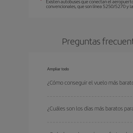
Existen autobuses que conectan el aeropuerto
convencionales, que son línea 5250/5270 y la
Preguntas frecuent
Ampliar todo
¿Cómo conseguir el vuelo más barat
Podrás ahorrar en tu billete de avión y conseguir
vuelta. Además, si no tienes decidido un destino c
¿Cuáles son los días más baratos par
Para saber qué días te saldrá más económico vol
quieres ir y en qué fechas habías pensado viajar