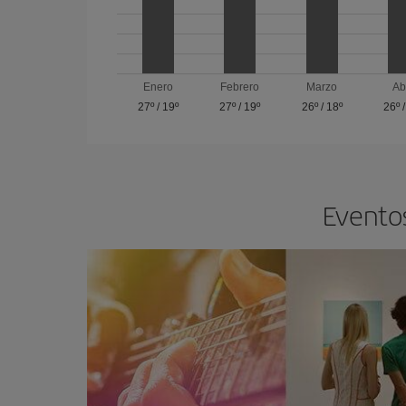
Enero
Febrero
Marzo
Ab
27º
/
19º
27º
/
19º
26º
/
18º
26º
Eventos