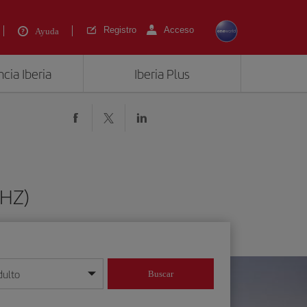
Registro
Acceso
Ayuda
cia Iberia
Iberia Plus
BHZ)
dulto
Buscar
o día/mes/año