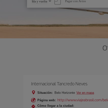
Seleccione
Pagar con Avios
Ida y vuelta
una
opción
O
Internacional Tancredo Neves
Situación:
Belo Horizonte
Ver en mapa
http://www.viajeabrasil.com/belo
Página web:
Cómo llegar a la ciudad: