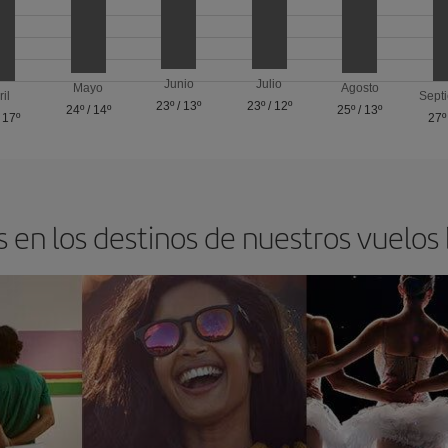
Junio
Julio
Mayo
Agosto
ril
Sept
23º
/
13º
23º
/
12º
24º
/
14º
25º
/
13º
/
17º
27º
 en los destinos de nuestros vuelos