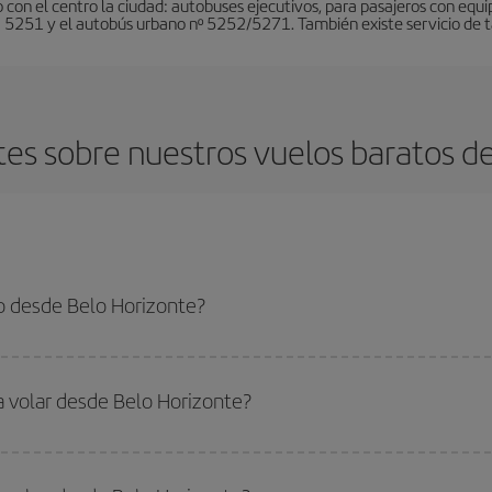
 con el centro la ciudad: autobuses ejecutivos, para pasajeros con eq
 5251 y el autobús urbano nº 5252/5271. También existe servicio de ta
es sobre nuestros vuelos baratos d
o desde Belo Horizonte?
 el vuelo más barato si evitas temporadas altas, compras con antelación y pued
oncreto para tu viaje, mira nuestras ofertas y déjate inspirar: seguro que en
a volar desde Belo Horizonte?
ar, solo tienes que empezar una consulta en nuestro
buscador de vuelos ba
. Te mostraremos los vuelos más baratos, no solo
para tu consulta, sino pa