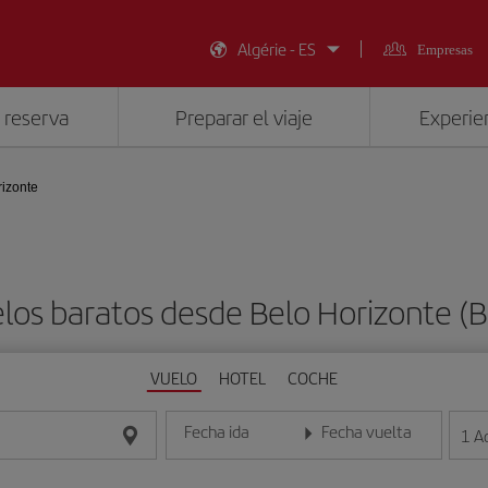
Algérie - ES
Empresas
 reserva
Preparar el viaje
Experien
izonte
los baratos desde Belo Horizonte (
VUELO
HOTEL
COCHE
Fecha ida
Fecha vuelta
1
A
Introduce la fecha en formato día/mes/año
Introduce la fecha en format