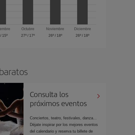
iembre
Octubre
Noviembre
Diciembre
/
15º
27º
/
17º
26º
/
18º
26º
/
18º
 baratos
Consulta los
próximos eventos
Conciertos, teatro, festivales, danza...
Déjate inspirar por los mejores eventos
del calendario y reserva tu billete de