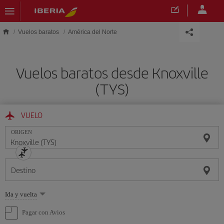
Saltar al contenido principal
Vuelos baratos
América del Norte
Vuelos baratos desde Knoxville
(TYS)
VUELO
ORIGEN
Destino
Seleccione
Ida y vuelta
una
opción
Pagar con Avios