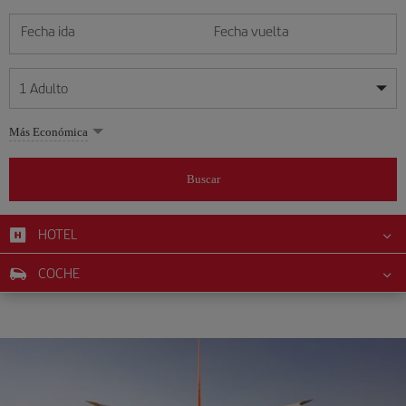
Fecha ida
Fecha vuelta
1
Adulto
Mis fechas son flexibles
Mis fechas son flexibles
Más Económica
1
+
Adulto
agosto
agosto
2026
2026
Más de 11 años
Buscar
Lunes
Lunes
Martes
Martes
Miércoles
Miércoles
Jueves
Jueves
Viernes
Viernes
Sábado
Sábado
Domingo
Domingo
L
L
M
M
X
X
J
J
V
V
S
S
D
D
0
+
Niño
De 2 a 11 años
HOTEL
1
1
2
2
3
3
4
4
5
5
6
6
7
7
8
8
9
9
0
+
Bebé
COCHE
10
10
11
11
12
12
13
13
14
14
15
15
16
16
Menos de 2 años
17
17
18
18
19
19
20
20
21
21
22
22
23
23
24
24
25
25
26
26
27
27
28
28
29
29
30
30
31
31