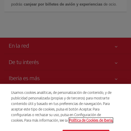
podrás
canjear por billetes de avión y experiencias
de ocio.
En la red
De tu interés
Tu seguridad es lo primero
Iberia es más
Accesibilidad
Noticias y Novedades
Compromiso de servicio
Usamos cookies analíticas, de personalización de contenido, y de
Transparencia
publicidad personalizada (propias y de terceros) para mostrarte
Grupo Iberia
Publicidad
contenido útil y basado en tus preferencias de navegación. Para
Información Legal
Accionistas e Inversores
Mapa del sitio
aceptar este tipo de cookies, pulsa el botón Aceptar. Para
Venta telefónica
Condiciones Transporte
configurarlas o rechazar su uso, pulsa en Configuración de
(+213) 983 200 128
Nuestras Alianzas
Sostenibilidad
cookies. Para más información, lee la
Política de Cookies de Iberia.
Derechos del pasajero
British Airways