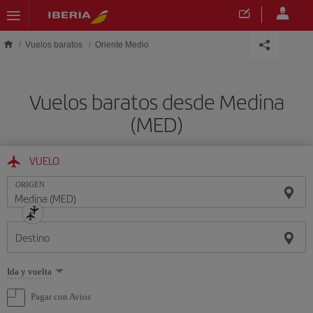
Saltar al contenido principal
Vuelos baratos
Oriente Medio
Vuelos baratos desde Medina
(MED)
VUELO
ORIGEN
Destino
Seleccione
Ida y vuelta
una
opción
Pagar con Avios