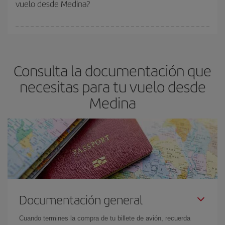
vuelo desde Medina?
y de que las tarifas más baratas (turista) estén disponibles o se
vayan agotando. Por eso, comprar con antelación es
fundamental
para conseguir
vuelos baratos a Medina.
En Iberia, tenemos distintas tarifas para garantizarte el mejor
precio según tus necesidades de viaje. La tarifa básica, te
asegura el vuelo más barato.
Consulta la documentación que
necesitas para tu vuelo desde
Medina
Documentación general
Cuando termines la compra de tu billete de avión, recuerda