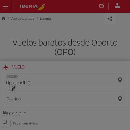
Saltar al contenido principal
Vuelos baratos
Europa
Vuelos baratos desde Oporto
(OPO)
VUELO
ORIGEN
Destino
Seleccione
Ida y vuelta
una
opción
Pagar con Avios