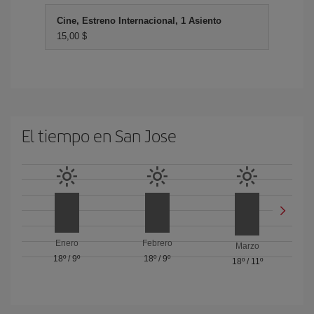
Cine, Estreno Internacional, 1 Asiento
15,00 $
El tiempo en San Jose
Enero
Febrero
Marzo
18º
/
9º
18º
/
9º
18º
/
11º