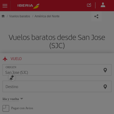
Saltar al contenido principal
Vuelos baratos
América del Norte
Vuelos baratos desde San Jose
(SJC)
VUELO
ORIGEN
Destino
Seleccione
Ida y vuelta
una
opción
Pagar con Avios