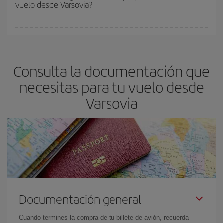
vuelo desde Varsovia?
y de que las tarifas más baratas (turista) estén disponibles o se
vayan agotando. Por eso, comprar con antelación es
fundamental
para conseguir
vuelos baratos a Varsovia.
En Iberia, tenemos distintas tarifas para garantizarte el mejor
precio según tus necesidades de viaje. La tarifa básica, te
asegura el vuelo más barato.
Consulta la documentación que
necesitas para tu vuelo desde
Varsovia
Documentación general
Cuando termines la compra de tu billete de avión, recuerda