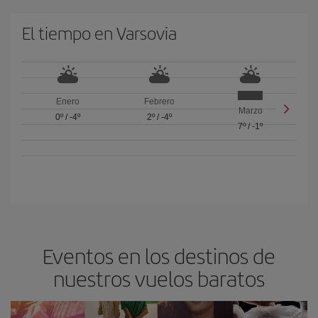
El tiempo en Varsovia
Enero
Febrero
Marzo
0º
/
-4º
2º
/
-4º
7º
/
-1º
Eventos en los destinos de
nuestros vuelos baratos