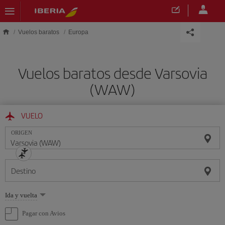
Saltar al contenido principal
Vuelos baratos
Europa
Vuelos baratos desde Varsovia
(WAW)
VUELO
ORIGEN
Destino
Seleccione
Ida y vuelta
una
opción
Pagar con Avios